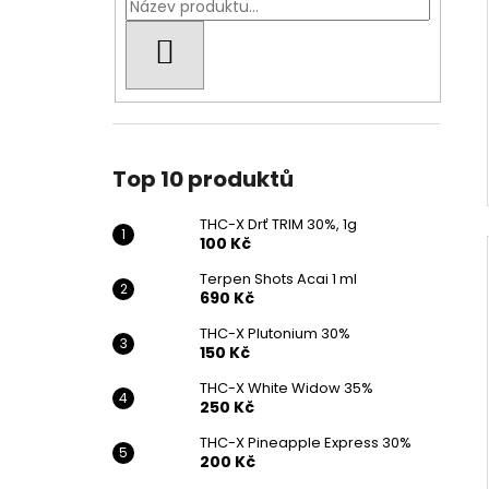
HLEDAT
Top 10 produktů
THC-X Drť TRIM 30%, 1g
100 Kč
Terpen Shots Acai 1 ml
690 Kč
THC-X Plutonium 30%
150 Kč
THC-X White Widow 35%
250 Kč
THC-X Pineapple Express 30%
200 Kč