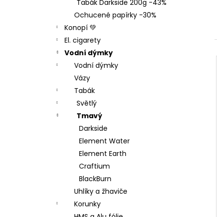
THC-X DRŤ TRIM 30%, 1G
Tabák Darkside 200g -43%
l
100 Kč
Ochucené papírky -30%
Původně:
150 Kč
Konopí 💚
El. cigarety
Vodní dýmky
Vodní dýmky
Vázy
Tabák
Světlý
Tmavý
Darkside
Element Water
Element Earth
Craftium
BlackBurn
Uhlíky a žhaviče
Korunky
HMS a Alu fólie