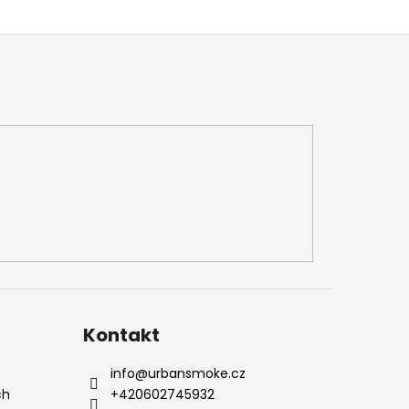
Kontakt
info
@
urbansmoke.cz
ch
+420602745932