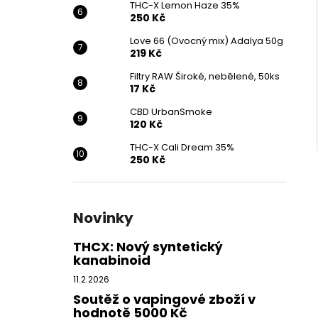
THC-X Lemon Haze 35%
250 Kč
Love 66 (Ovocný mix) Adalya 50g
219 Kč
Filtry RAW Široké, nebělené, 50ks
17 Kč
CBD UrbanSmoke
120 Kč
THC-X Cali Dream 35%
250 Kč
Novinky
THCX: Nový syntetický
kanabinoid
11.2.2026
Soutěž o vapingové zboží v
hodnotě 5000 Kč