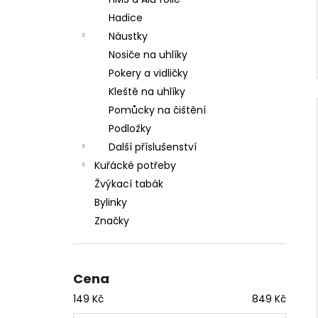
Hadice
Náustky
Nosiče na uhlíky
Pokery a vidličky
Kleště na uhlíky
Pomůcky na čištění
Podložky
Další příslušenství
Kuřácké potřeby
Žvýkací tabák
Bylinky
Značky
Cena
149
Kč
849
Kč