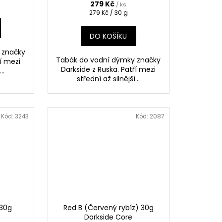
279 Kč
/ ks
Měrná
279 Kč / 30 g
cena:
DO KOŠÍKU
 značky
Tabák do vodní dýmky značky
ří mezi
Darkside z Ruska. Patří mezi
..
střední až silnější...
Kód:
3243
Kód:
2087
 30g
Red B (Červený rybíz) 30g
Darkside Core