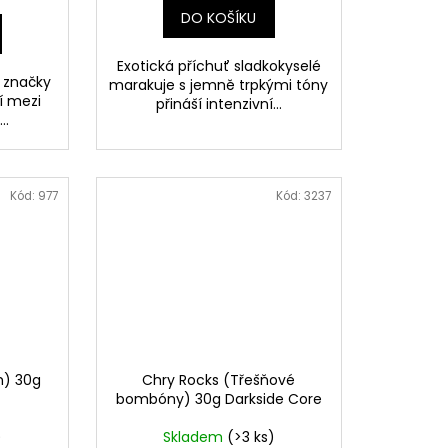
DO KOŠÍKU
Exotická příchuť sladkokyselé
 značky
marakuje s jemně trpkými tóny
ří mezi
přináší intenzivní...
..
Kód:
977
Kód:
3237
m) 30g
Chry Rocks (Třešňové
bombóny) 30g Darkside Core
)
Skladem
(>3 ks)