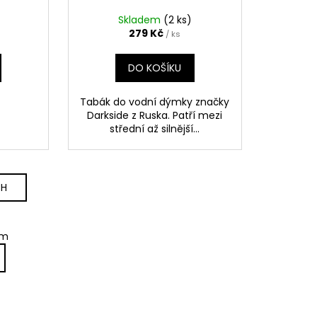
Skladem
(2 ks)
279 Kč
/ ks
DO KOŠÍKU
Tabák do vodní dýmky značky
Darkside z Ruska. Patří mezi
střední až silnější...
CH
em