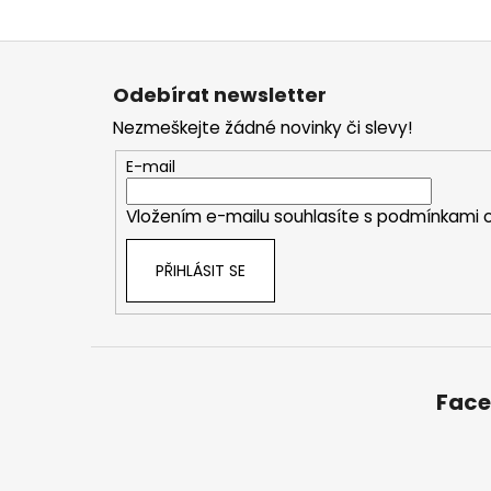
Z
á
Odebírat newsletter
p
Nezmeškejte žádné novinky či slevy!
a
t
E-mail
í
Vložením e-mailu souhlasíte s
podmínkami o
PŘIHLÁSIT SE
Fac