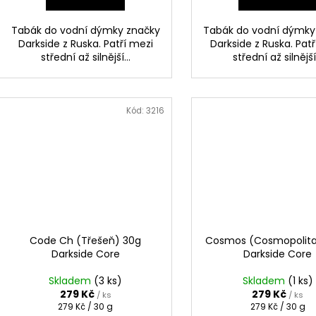
Tabák do vodní dýmky značky
Tabák do vodní dýmky
Darkside z Ruska. Patří mezi
Darkside z Ruska. Pat
střední až silnější...
střední až silnější.
Kód:
3216
Code Ch (Třešeň) 30g
Cosmos (Cosmopolita
Darkside Core
Darkside Core
Skladem
(3 ks)
Skladem
(1 ks)
279 Kč
279 Kč
/ ks
/ ks
Měrná
Měrná
279 Kč / 30 g
279 Kč / 30 g