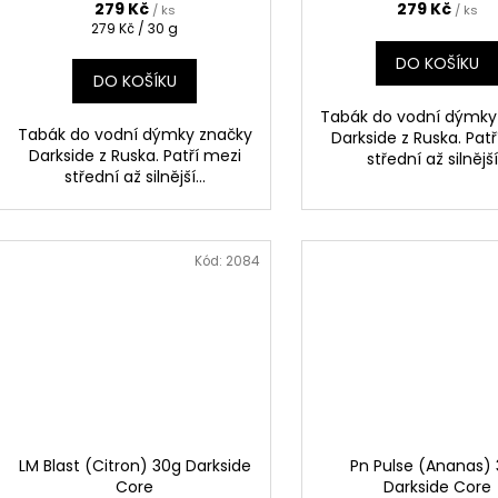
279 Kč
279 Kč
/ ks
/ ks
Měrná
279 Kč / 30 g
cena:
DO KOŠÍKU
DO KOŠÍKU
Tabák do vodní dýmky
Tabák do vodní dýmky značky
Darkside z Ruska. Pat
Darkside z Ruska. Patří mezi
střední až silnější.
střední až silnější...
Kód:
2084
LM Blast (Citron) 30g Darkside
Pn Pulse (Ananas)
Core
Darkside Core