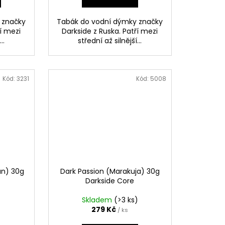
 značky
Tabák do vodní dýmky značky
ří mezi
Darkside z Ruska. Patří mezi
..
střední až silnější...
Kód:
3231
Kód:
5008
n) 30g
Dark Passion (Marakuja) 30g
Darkside Core
Skladem
(>3 ks)
279 Kč
/ ks