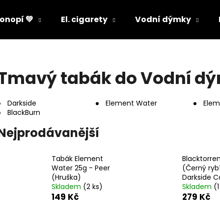
onopí 💚
El. cigarety
Vodní dýmky
Co potřebujete najít?
Tmavý tabák do Vodní d
HLEDAT
Darkside
Element Water
Elem
BlackBurn
Nejprodávanější
Doporučujeme
Tabák Element
Blacktorre
Water 25g - Peer
(Černý ryb
(Hruška)
Darkside C
Skladem
(2 ks)
Skladem
(1
149 Kč
279 Kč