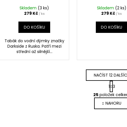
Skladem
(3 ks)
Skladem
(2 ks)
279 Kč
279 Kč
/ ks
/ ks
DO KOŠÍKU
DO KOŠÍKU
Tabák do vodní dýmky značky
Darkside z Ruska. Patří mezi
střední až silnější...
NAČÍST 12 DALŠÍ
S
1
3
t
O
r
25
položek celk
v
á
NAHORU
l
n
k
á
o
d
v
a
á