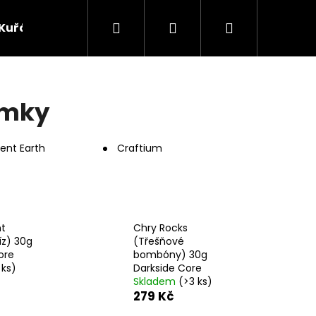
Hledat
Přihlášení
Nákupní
Kuřácké potřeby
Žvýkací tabák
Bylinky
košík
ýmky
ent Earth
Craftium
nt
Chry Rocks
íz) 30g
(Třešňové
ore
bombóny) 30g
 ks)
Darkside Core
Následující
Skladem
(>3 ks)
279 Kč