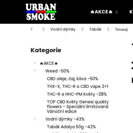
K
Přejít
na
o
🔥AKCE🔥
K
obsah
Zpět
Zpět
š
do
do
í
Domů
Vodní dýmky
Tabák
Tmavý
k
obchodu
obchodu
P
o
Kategorie
Přeskočit
s
kategorie
t
🔥AKCE🔥
r
Weed -50%
a
CBD oleje, čaj, káva -50%
n
THX-X, THC-R a CBD vape 2+1
n
THC-R a HHC-PM Květy -28%
í
TOP CBD Květy Genesi quality
p
flowers - Speciální limitovaná
Vánoční edice
a
Vodní dýmky -43%
n
Tabák Adalya 50g -42%
e