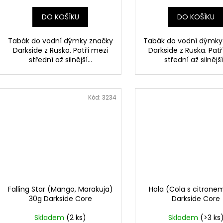
cena:
cena:
DO KOŠÍKU
DO KOŠÍKU
Tabák do vodní dýmky značky
Tabák do vodní dýmky
Darkside z Ruska. Patří mezi
Darkside z Ruska. Pat
střední až silnější...
střední až silnější.
Kód:
3234
Falling Star (Mango, Marakuja)
Hola (Cola s citrone
30g Darkside Core
Darkside Core
Skladem
(2 ks)
Skladem
(>3 ks