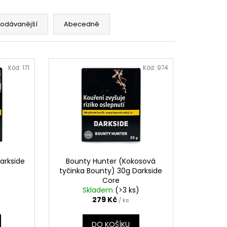
UM 30%
č
rodávanější
Abecedně
Kód:
171
Kód:
974
arkside
Bounty Hunter (Kokosová
tyčinka Bounty) 30g Darkside
Core
Skladem
(>3 ks)
279 Kč
/ ks
DO KOŠÍKU