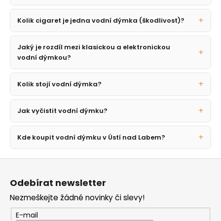
Kolik cigaret je jedna vodní dýmka (škodlivost)?
Jaký je rozdíl mezi klasickou a elektronickou
vodní dýmkou?
Kolik stojí vodní dýmka?
Jak vyčistit vodní dýmku?
Kde koupit vodní dýmku v Ústí nad Labem?
Z
á
Odebírat newsletter
p
Nezmeškejte žádné novinky či slevy!
a
t
E-mail