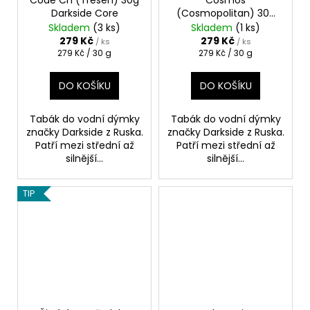
Code Ch (Třešeň) 30g
Cosmos
Darkside Core
(Cosmopolitan) 30g
Darkside Core
Skladem
(3 ks)
Skladem
(1 ks)
279 Kč
279 Kč
/ ks
/ ks
Měrná
Měrná
279 Kč / 30 g
279 Kč / 30 g
cena:
cena:
DO KOŠÍKU
DO KOŠÍKU
Tabák do vodní dýmky
Tabák do vodní dýmky
značky Darkside z Ruska.
značky Darkside z Ruska.
Patří mezi střední až
Patří mezi střední až
silnější...
silnější...
TIP