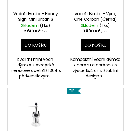
p
ů
r
o
Vodní dýmka - Honey
Vodní dýmka - Vyro,
Sigh, Mini Urban S
One Carbon (Černá)
d
Skladem
(1 ks)
Skladem
(1 ks)
u
2 610 Kč
1 890 Kč
/ ks
/ ks
k
t
DO KOŠÍKU
DO KOŠÍKU
ů
Kvalitní mini vodní
Kompaktní vodní dýmka
dýmka z evropské
z nerezu a carbonu o
nerezové oceli AISI 304 s
výšce 15,4 cm. Stabilní
pětiventilovým...
design s...
TIP