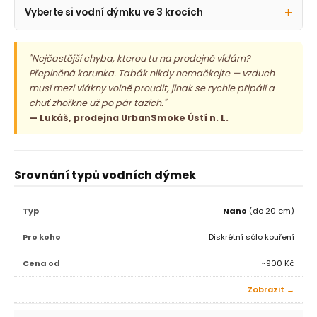
v
a
Vyberte si vodní dýmku ve 3 krocích
á
c
n
í
í
p
"Nejčastější chyba, kterou tu na prodejně vídám?
r
Přeplněná korunka. Tabák nikdy nemačkejte — vzduch
v
musí mezi vlákny volně proudit, jinak se rychle připálí a
k
chuť zhořkne už po pár tazích."
y
— Lukáš, prodejna UrbanSmoke Ústí n. L.
v
ý
p
Srovnání typů vodních dýmek
i
s
u
Nano
(do 20 cm)
Diskrétní sólo kouření
~900 Kč
Zobrazit →