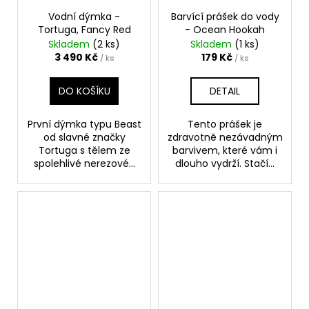
Vodní dýmka -
Barvící prášek do vody
Tortuga, Fancy Red
- Ocean Hookah
Skladem
(2 ks)
Skladem
(1 ks)
3 490 Kč
179 Kč
/ ks
/ ks
DO KOŠÍKU
DETAIL
První dýmka typu Beast
Tento prášek je
od slavné značky
zdravotně nezávadným
Tortuga s tělem ze
barvivem, které vám i
spolehlivé nerezové...
dlouho vydrží. Stačí...