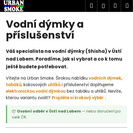
K
Přejít
Hledat
Náku
M
Přihlášen
na
o
obsah
Zpět
Zpět
košík
š
Vodní dýmky a
í
C
příslušenství
k
o
p
Váš specialista na vodní dýmky (Shisha) v Ústí
o
nad Labem. Poradíme, jak si vybrat a co k tomu
t
ještě budete potřebovat.
ř
e
Vítejte na Urban Smoke. Širokou nabídku
vodních dýmek
,
b
tabáků
, kokosových
uhlíků
i příslušenství doplňujeme
elektronickou vodní dýmkou
bez tabáku a uhlíků. Nevíte,
u
kterou variantu zvolit?
Projděte si krokový výběr ↓
j
e
📦
Osobní odběr v Ústí nad Labem
— nebo doručení po
t
celé ČR.
e
n