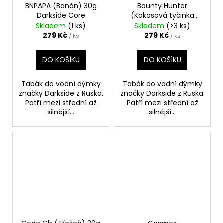
BNPAPA (Banán) 30g
Bounty Hunter
Darkside Core
(Kokosová tyčinka
Bounty) 30g Darkside
Skladem
(1 ks)
Skladem
(>3 ks)
Core
279 Kč
279 Kč
/ ks
/ ks
DO KOŠÍKU
DO KOŠÍKU
Tabák do vodní dýmky
Tabák do vodní dýmky
značky Darkside z Ruska.
značky Darkside z Ruska.
Patří mezi střední až
Patří mezi střední až
silnější...
silnější...