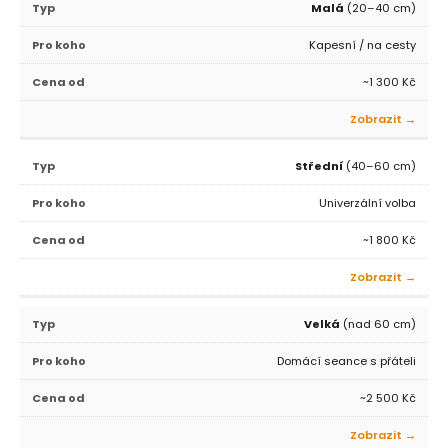
Malá
(20–40 cm)
Kapesní / na cesty
~1 300 Kč
Zobrazit →
Střední
(40–60 cm)
Univerzální volba
~1 800 Kč
Zobrazit →
Velká
(nad 60 cm)
Domácí seance s přáteli
~2 500 Kč
Zobrazit →