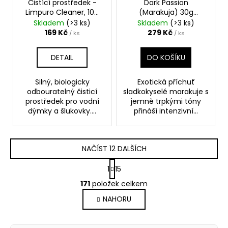
Čistící prostředek -
Dark Passion
Limpuro Cleaner, 100
(Marakuja) 30g
ml
Darkside Core
Skladem
(>3 ks)
Skladem
(>3 ks)
169 Kč
279 Kč
/ ks
/ ks
DETAIL
DO KOŠÍKU
Silný, biologicky
Exotická příchuť
odbouratelný čisticí
sladkokyselé marakuje s
prostředek pro vodní
jemně trpkými tóny
dýmky a šlukovky....
přináší intenzivní...
NAČÍST 12 DALŠÍCH
S
1
15
t
O
r
171
položek celkem
v
á
NAHORU
l
n
k
á
o
d