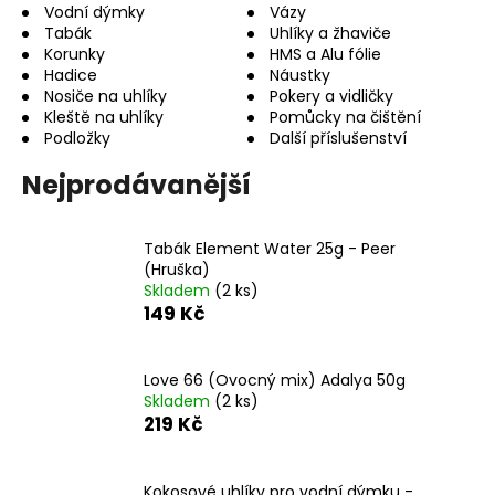
Vodní dýmky
Vázy
a
Tabák
Uhlíky a žhaviče
j
Korunky
HMS a Alu fólie
Hadice
Náustky
í
Nosiče na uhlíky
Pokery a vidličky
t
Kleště na uhlíky
Pomůcky na čištění
?
Podložky
Další příslušenství
Nejprodávanější
Tabák Element Water 25g - Peer
HLEDAT
(Hruška)
Skladem
(2 ks)
149 Kč
D
o
Love 66 (Ovocný mix) Adalya 50g
p
Skladem
(2 ks)
o
219 Kč
r
u
Kokosové uhlíky pro vodní dýmku -