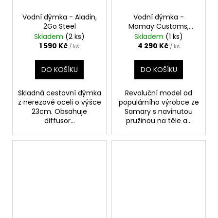
Vodní dýmka - Aladin,
Vodní dýmka -
2Go Steel
Mamay Customs,
Coilover Micro
Skladem
(2 ks)
Skladem
(1 ks)
1 590 Kč
4 290 Kč
/ ks
/ ks
DO KOŠÍKU
DO KOŠÍKU
Skladná cestovní dýmka
Revoluční model od
z nerezové oceli o výšce
populárního výrobce ze
23cm. Obsahuje
Samary s navinutou
diffusor...
pružinou na těle a...