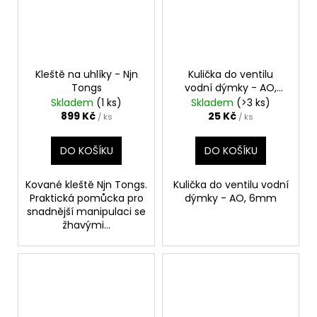
Kleště na uhlíky - Njn
Kulička do ventilu
Tongs
vodní dýmky - AO,
Polyamid 6mm
Skladem
(1 ks)
Skladem
(>3 ks)
899 Kč
25 Kč
/ ks
/ ks
DO KOŠÍKU
DO KOŠÍKU
Kované kleště Njn Tongs.
Kulička do ventilu vodní
Praktická pomůcka pro
dýmky - AO, 6mm
snadnější manipulaci se
žhavými...