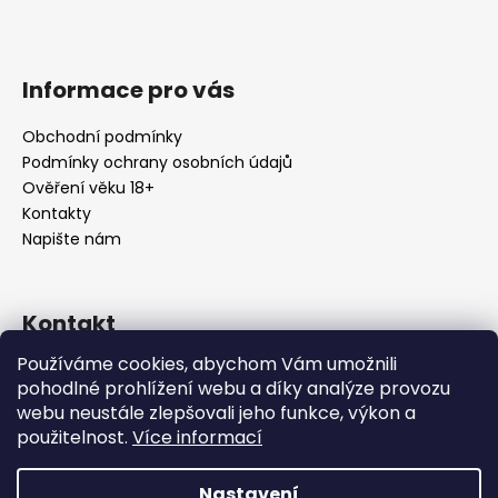
Informace pro vás
Obchodní podmínky
Podmínky ochrany osobních údajů
Ověření věku 18+
Kontakty
Napište nám
Kontakt
Používáme cookies, abychom Vám umožnili
info
@
urbansmoke.cz
pohodlné prohlížení webu a díky analýze provozu
+420602745932
webu neustále zlepšovali jeho funkce, výkon a
UrbanSmoke
použitelnost.
Více informací
urbansmoke_shop
Nastavení