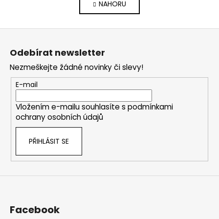
NAHORU
l
n
k
á
o
d
Z
v
a
á
á
c
Odebírat newsletter
n
p
í
í
Nezmeškejte žádné novinky či slevy!
p
a
r
t
E-mail
v
í
k
Vložením e-mailu souhlasíte s
podmínkami
y
ochrany osobních údajů
v
ý
PŘIHLÁSIT SE
p
i
s
u
Facebook