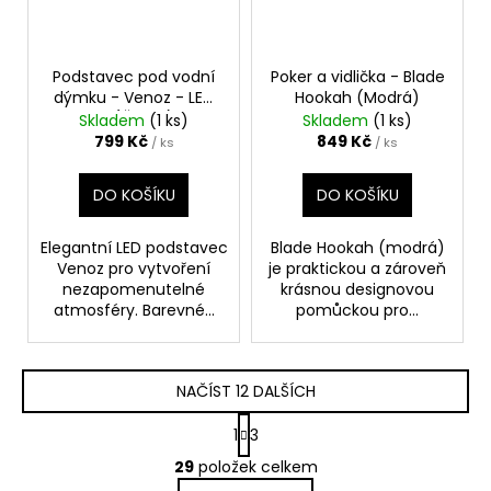
Podstavec pod vodní
Poker a vidlička - Blade
dýmku - Venoz - LED
Hookah (Modrá)
T1 (Černý)
Skladem
(1 ks)
Skladem
(1 ks)
799 Kč
849 Kč
/ ks
/ ks
DO KOŠÍKU
DO KOŠÍKU
Elegantní LED podstavec
Blade Hookah (modrá)
Venoz pro vytvoření
je praktickou a zároveň
nezapomenutelné
krásnou designovou
atmosféry. Barevné...
pomůckou pro...
NAČÍST 12 DALŠÍCH
S
1
3
t
O
r
29
položek celkem
v
á