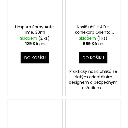
Limpuro Spray Anti-
Nosič uhlí - AO -
lime, 30ml
Kohlekorb Oriental
(Zlatá)
Skladem
(2 ks)
Skladem
(1 ks)
129 Kč
659 Kč
/ ks
/ ks
DO KOŠÍKU
DO KOŠÍKU
Praktický nosič uhlíků se
zlatým orientálním
designem a bezpečným
držadlem....