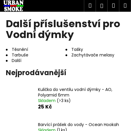
K
Přejít
Hledat
Náku
M
Přihlášen
na
o
obsah
Zpět
Zpět
košík
š
Další příslušenství pro
í
C
Vodní dýmky
k
o
p
Těsnění
Tašky
o
Tarbuše
Zachytávače melasy
Další
t
ř
Nejprodávanější
e
b
Kulička do ventilu vodní dýmky - AO,
u
Polyamid 6mm
j
Skladem
(>3 ks)
e
25 Kč
t
e
Barvící prášek do vody - Ocean Hookah
n
Skladem
(1 ks)