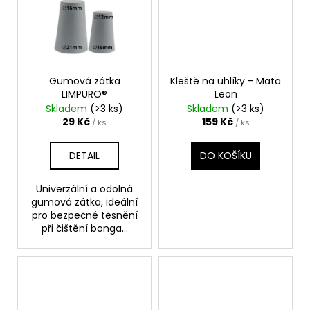
Gumová zátka
Kleště na uhlíky - Mata
LIMPURO®
Leon
Skladem
(>3 ks)
Skladem
(>3 ks)
29 Kč
159 Kč
/ ks
/ ks
DETAIL
DO KOŠÍKU
Univerzální a odolná
gumová zátka, ideální
pro bezpečné těsnění
při čištění bonga...