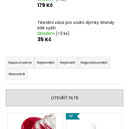
179 Kč
a
j
í
Těsnění váza pro vodní dýmky Wandy
t
bílé vyšší
Skladem
(>3 ks)
?
35 Kč
Ř
a
Doporučujeme
Nejlevnější
Nejdražší
Nejprodávanější
HLEDAT
z
Abecedně
e
n
D
í
o
OTEVŘÍT FILTR
p
p
r
o
V
o
r
TIP
ý
d
u