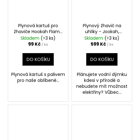
Plynová kartuš pro
Plynový žhavič na
žhaviče Hookah Flame
uhlíky - Jookah,
pro vodní dýmky 190g
DaBurner Black
Skladem
(>3 ks)
Skladem
(>3 ks)
99 Kč
599 Kč
/ ks
/ ks
DO KOŠÍKU
DO KOŠÍKU
Plynová kartuš s palivem
Plánujete vodní dýmku
pro naše oblíbené...
kdesi v přírodě a
nebudete mít možnost
elektřiny? Vůbec...