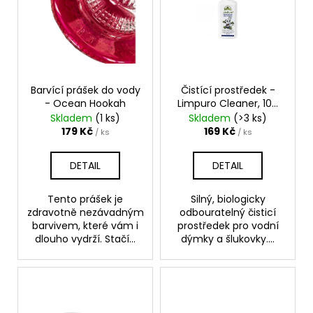
p
č
u
u
i
k
j
s
t
e
p
ů
m
r
e
o
Barvící prášek do vody
Čistící prostředek -
- Ocean Hookah
Limpuro Cleaner, 100
d
ml
Skladem
(1 ks)
Skladem
(>3 ks)
THC-
u
X
179 Kč
169 Kč
/ ks
/ ks
DRŤ
k
TRIM
t
DETAIL
DETAIL
30%,
1G
ů
100
Tento prášek je
Silný, biologicky
Kč
zdravotně nezávadným
odbouratelný čisticí
Původně:
barvivem, které vám i
prostředek pro vodní
150
dlouho vydrží. Stačí...
dýmky a šlukovky....
Kč