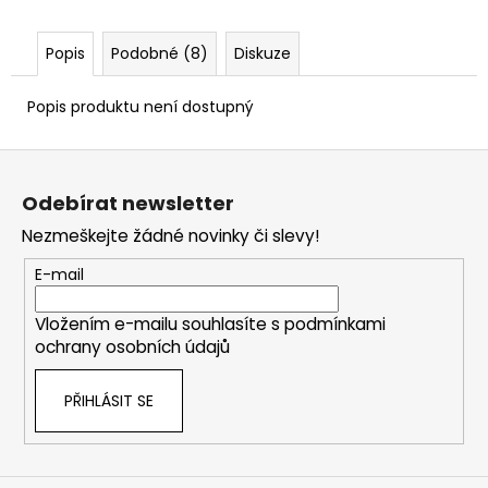
Popis
Podobné (8)
Diskuze
Popis produktu není dostupný
Z
á
Odebírat newsletter
p
Nezmeškejte žádné novinky či slevy!
a
t
E-mail
í
Vložením e-mailu souhlasíte s
podmínkami
ochrany osobních údajů
PŘIHLÁSIT SE