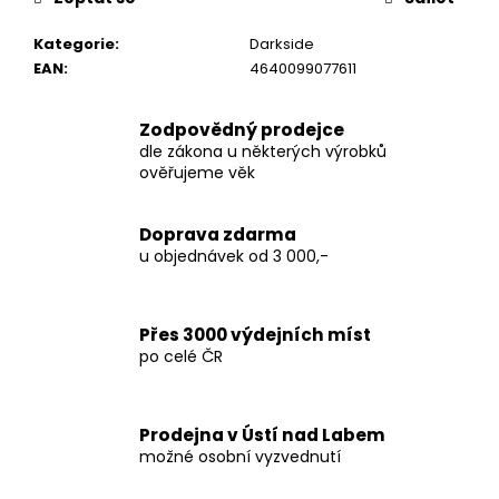
č
u
Kategorie
:
Darkside
j
EAN
:
4640099077611
e
m
e
Zodpovědný prodejce
dle zákona u některých výrobků
ověřujeme věk
TABÁK
ELEMENT
WATER
Doprava zdarma
25G
u objednávek od 3 000,-
-
PEER
(HRUŠKA)
149
Přes 3000 výdejních míst
Kč
po celé ČR
Prodejna v Ústí nad Labem
možné osobní vyzvednutí