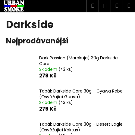
K
Přejít
Hledat
Náku
M
Přihlášen
na
o
obsah
Zpět
Zpět
košík
š
Darkside
í
C
k
Nejprodávanější
o
p
o
Dark Passion (Marakuja) 30g Darkside
t
Core
Skladem
(>3 ks)
ř
279 Kč
e
b
Tabák Darkside Core 30g - Gyawa Rebel
u
(Osvěžující Guava)
j
Skladem
(>3 ks)
279 Kč
e
t
Tabák Darkside Core 30g - Desert Eagle
e
(Osvěžující Kaktus)
n