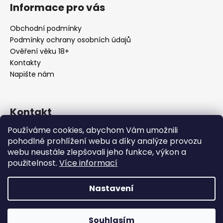
Informace pro vás
Obchodní podmínky
Podmínky ochrany osobních údajů
Ověření věku 18+
Kontakty
Napište nám
Kontakt
Používáme cookies, abychom Vám umožnili
info
@
urbansmoke.cz
pohodlné prohlížení webu a díky analýze provozu
+420602745932
webu neustále zlepšovali jeho funkce, výkon a
UrbanSmoke
použitelnost.
Více informací
urbansmoke_shop
Nastavení
Vytvořil Shoptet
Copyright 2026
UrbanSmoke
. Všechna práva vyhrazena.
Souhlasím