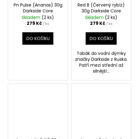
Pn Pulse (Ananas) 30g
Red B (Červený rybíz)
Darkside Core
30g Darkside Core
Skladem
(2 ks)
Skladem
(2 ks)
279 Kč
279 Kč
/ ks
/ ks
DO KOŠÍKU
DO KOŠÍKU
Tabák do vodní dýmky
značky Darkside z Ruska.
Patří mezi střední až
silnější...