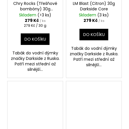
Chry Rocks (Třešňové
LM Blast (Citron) 30g
bombóny) 30g
Darkside Core
Darkside Core
Skladem
(>3 ks)
Skladem
(3 ks)
279 Kč
279 Kč
/ ks
/ ks
Měrná
279 Kč / 30 g
cena:
DO KOŠÍKU
DO KOŠÍKU
Tabák do vodní dýmky
Tabák do vodní dýmky
značky Darkside z Ruska.
značky Darkside z Ruska.
Patří mezi střední až
Patří mezi střední až
silnější...
silnější...