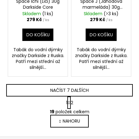
Space Ichi (Liči) 30g
Space J (Jahodová
Darkside Core
marmeláda) 30g
Darkside Core
Skladem
(1 ks)
Skladem
(>3 ks)
279 Kč
279 Kč
/ ks
/ ks
DO KOŠÍKU
DO KOŠÍKU
Tabák do vodní dýmky
Tabák do vodní dýmky
značky Darkside z Ruska.
značky Darkside z Ruska.
Patří mezi střední až
Patří mezi střední až
silnější...
silnější...
NAČÍST 7 DALŠÍCH
S
1
2
t
O
r
19
položek celkem
v
á
NAHORU
l
n
k
á
o
d