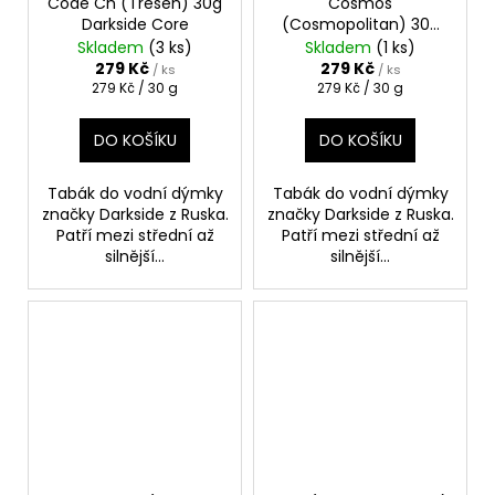
Code Ch (Třešeň) 30g
Cosmos
Darkside Core
(Cosmopolitan) 30g
Darkside Core
Skladem
(3 ks)
Skladem
(1 ks)
279 Kč
279 Kč
/ ks
/ ks
Měrná
Měrná
279 Kč / 30 g
279 Kč / 30 g
cena:
cena:
DO KOŠÍKU
DO KOŠÍKU
Tabák do vodní dýmky
Tabák do vodní dýmky
značky Darkside z Ruska.
značky Darkside z Ruska.
Patří mezi střední až
Patří mezi střední až
silnější...
silnější...