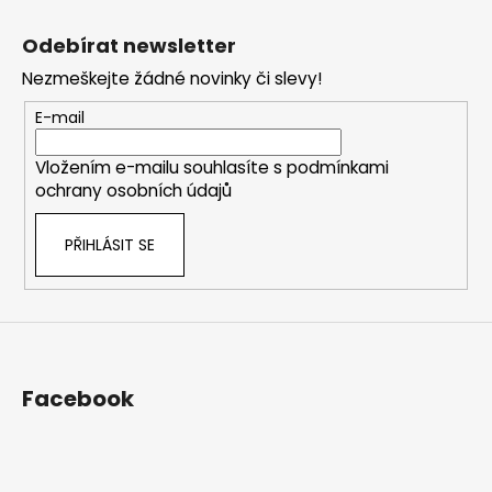
Z
v
a
á
á
c
Odebírat newsletter
n
p
í
í
Nezmeškejte žádné novinky či slevy!
p
a
r
t
E-mail
v
í
k
Vložením e-mailu souhlasíte s
podmínkami
y
ochrany osobních údajů
v
ý
PŘIHLÁSIT SE
p
i
s
u
Facebook