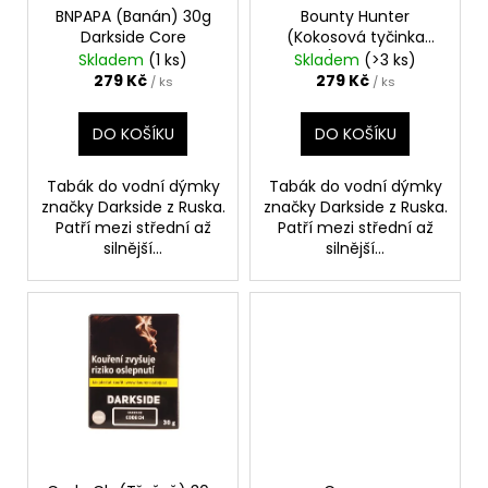
č
o
BNPAPA (Banán) 30g
Bounty Hunter
u
Darkside Core
(Kokosová tyčinka
d
j
Bounty) 30g Darkside
Skladem
(1 ks)
Skladem
(>3 ks)
e
u
Core
279 Kč
279 Kč
/ ks
/ ks
m
k
e
t
DO KOŠÍKU
DO KOŠÍKU
ů
PAPÍRKY
Tabák do vodní dýmky
Tabák do vodní dýmky
S
značky Darkside z Ruska.
značky Darkside z Ruska.
FILTREM
Patří mezi střední až
Patří mezi střední až
-
silnější...
silnější...
RAW
CONNOISSEUR,
32KS
49
Kč