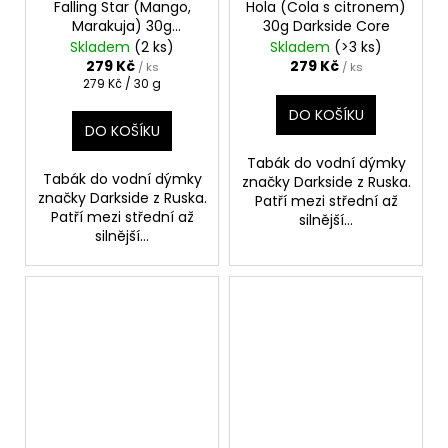
Falling Star (Mango,
Hola (Cola s citronem)
Marakuja) 30g
30g Darkside Core
Darkside Core
Skladem
(2 ks)
Skladem
(>3 ks)
279 Kč
279 Kč
/ ks
/ ks
Měrná
279 Kč / 30 g
cena:
DO KOŠÍKU
DO KOŠÍKU
Tabák do vodní dýmky
Tabák do vodní dýmky
značky Darkside z Ruska.
značky Darkside z Ruska.
Patří mezi střední až
Patří mezi střední až
silnější...
silnější...