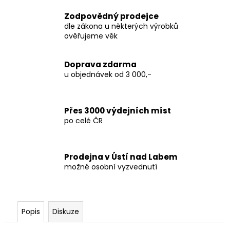
č
u
Zodpovědný prodejce
j
dle zákona u některých výrobků
e
ověřujeme věk
m
e
Doprava zdarma
u objednávek od 3 000,-
LOVE
66
(OVOCNÝ
Přes 3000 výdejních míst
MIX)
po celé ČR
ADALYA
50G
219
Kč
Prodejna v Ústí nad Labem
Původně:
možné osobní vyzvednutí
349
Kč
Popis
Diskuze