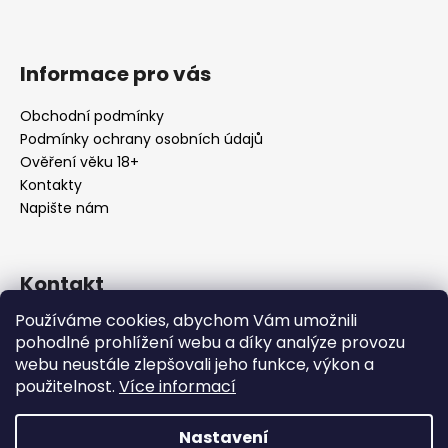
Informace pro vás
Obchodní podmínky
Podmínky ochrany osobních údajů
Ověření věku 18+
Kontakty
Napište nám
Kontakt
Používáme cookies, abychom Vám umožnili
info
@
urbansmoke.cz
pohodlné prohlížení webu a díky analýze provozu
+420602745932
webu neustále zlepšovali jeho funkce, výkon a
UrbanSmoke
použitelnost.
Více informací
urbansmoke_shop
Nastavení