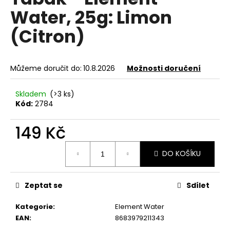
je
a
Water, 25g: Limon
0,0
z
j
(Citron)
5
í
hvězdiček.
t
?
Můžeme doručit do:
10.8.2026
Možnosti doručení
Skladem
(>3 ks)
Kód:
2784
HLEDAT
149 Kč
Měrná
DO KOŠÍKU
cena:
D
o
p
Zeptat se
Sdílet
o
Kategorie
:
Element Water
r
EAN
:
8683979211343
u