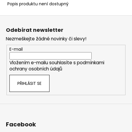
Popis produktu není dostupný
Z
á
Odebírat newsletter
p
Nezmeškejte žádné novinky či slevy!
a
t
E-mail
í
Vložením e-mailu souhlasíte s
podmínkami
ochrany osobních údajů
PŘIHLÁSIT SE
Facebook