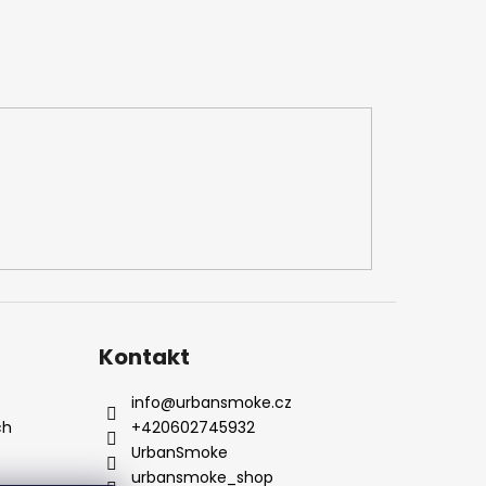
Kontakt
info
@
urbansmoke.cz
ch
+420602745932
UrbanSmoke
urbansmoke_shop