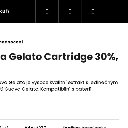
Hledat
Přihlášení
Nákupní
Kuřácké potřeby
Žvýkací tabák
Bylinky
košík
 hodnocení
 Gelato Cartridge 30%,
a Gelato je vysoce kvalitní extrakt s jedinečným
tí Guava Gelato. Kompatibilní s baterií
Následující
3 ks)
Kód:
4277
Značka:
UrbanSmoke