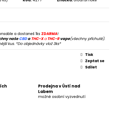
UM 30%
č
ponsable a dostaneš 1ks
ZDARMA
!
chny naše
CBD
a
THC-X
a
THC-R
vape
(všechny příchutě).
jší kus. *Do objednávky vlož 3ks*
Tisk
Zeptat se
Sdílet
ních
Prodejna v Ústí nad
Labem
možné osobní vyzvednutí