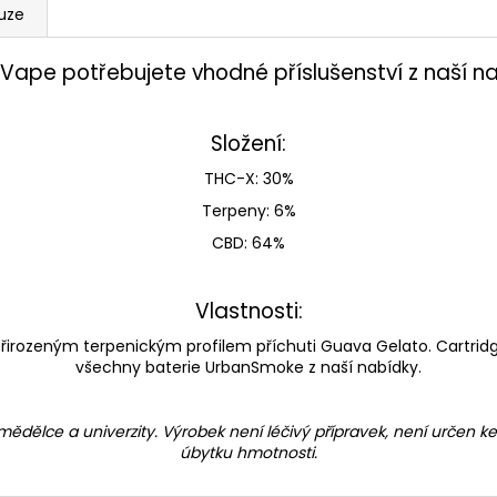
uze
 Vape potřebujete vhodné příslušenství z naší 
Složení:
THC-X: 30%
Terpeny: 6%
CBD: 64%
Vlastnosti:
irozeným terpenickým profilem příchuti Guava Gelato. Cartridge
všechny baterie UrbanSmoke z naší nabídky.
emědělce a univerzity. Výrobek není léčivý přípravek, není urče
úbytku hmotnosti.