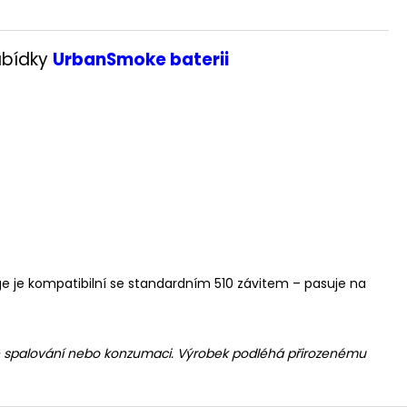
nabídky
UrbanSmoke baterii
 je kompatibilní se standardním 510 závitem – pasuje na
n ke spalování nebo konzumaci. Výrobek podléhá přirozenému