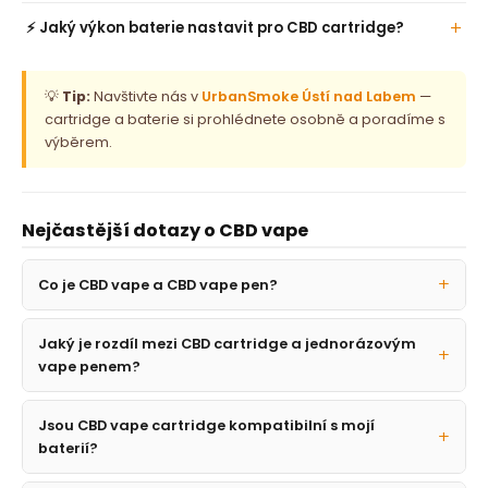
ý
⚡ Jaký výkon baterie nastavit pro CBD cartridge?
p
i
s
💡
Tip:
Navštivte nás v
UrbanSmoke Ústí nad Labem
—
u
cartridge a baterie si prohlédnete osobně a poradíme s
výběrem.
Nejčastější dotazy o CBD vape
Co je CBD vape a CBD vape pen?
Jaký je rozdíl mezi CBD cartridge a jednorázovým
vape penem?
Jsou CBD vape cartridge kompatibilní s mojí
baterií?