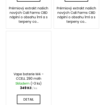
Prémiový extrakt našich
Prémiový extrakt našich
nových Cali Farms CBD
nových Cali Farms CBD
náplní o obsahu 1ml a s
náplní o obsahu 1ml a s
terpeny co...
terpeny co...
Vape baterie M4 -
CCELL 290 mAh
Skladem
(>3 ks)
349 Kč
/ ks
DETAIL