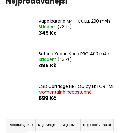
Nejprodávanější
a
j
Vape baterie M4 - CCELL 290 mAh
í
Skladem
(>3 ks)
t
349 Kč
?
Baterie Yocan Kodo PRO 400 mAh
Skladem
(>3 ks)
499 Kč
HLEDAT
CBD Cartridge FIRE OG by EKTOR 1 ML
Momentálně nedostupné
D
599 Kč
o
p
o
Ř
r
a
Doporučujeme
Nejlevnější
Nejdražší
Nejprodávanější
u