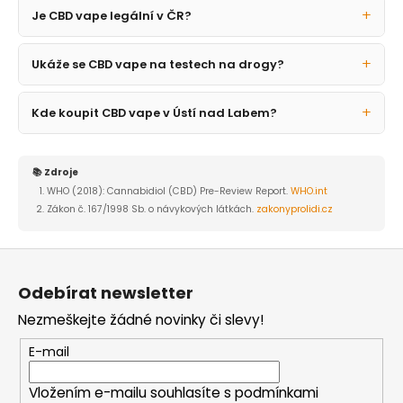
Je CBD vape legální v ČR?
Ukáže se CBD vape na testech na drogy?
Kde koupit CBD vape v Ústí nad Labem?
📚 Zdroje
WHO (2018): Cannabidiol (CBD) Pre-Review Report.
WHO.int
Zákon č. 167/1998 Sb. o návykových látkách.
zakonyprolidi.cz
Z
á
Odebírat newsletter
p
Nezmeškejte žádné novinky či slevy!
a
t
E-mail
í
Vložením e-mailu souhlasíte s
podmínkami