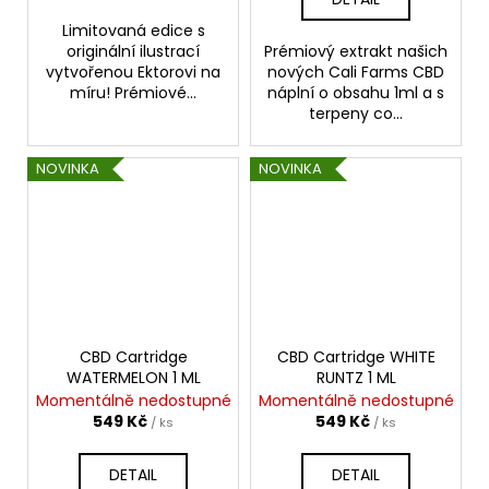
Limitovaná edice s
originální ilustrací
Prémiový extrakt našich
vytvořenou Ektorovi na
nových Cali Farms CBD
míru! Prémiové...
náplní o obsahu 1ml a s
terpeny co...
NOVINKA
NOVINKA
CBD Cartridge
CBD Cartridge WHITE
WATERMELON 1 ML
RUNTZ 1 ML
Momentálně nedostupné
Momentálně nedostupné
549 Kč
549 Kč
/ ks
/ ks
DETAIL
DETAIL