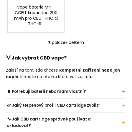
Vape baterie M4 -
CCELL kapacitou 290
mAh pro CBD , HHC či
THC-R...
7
položek celkem
O
v
l
💡 Jak vybrat CBD vape?
á
d
Záleží na tom, zda chcete
kompletní zařízení nebo jen
a
náplň
. Klikněte na otázku která vás zajímá:
c
í
🔋 Potřebuji baterii nebo mám vlastní?
p
r
🌿 Jaký terpenový profil CBD cartridge zvolit?
v
k
🔧 Jak CBD cartridge správně používat a
y
skladovat?
v