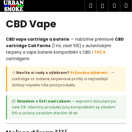
K
Přejít
Hledat
Náku
M
Přihlášen
na
o
obsah
Zpět
Zpět
košík
š
CBD Vape
í
C
k
o
CBD vape cartridge a baterie
— nabízíme prémiové
CBD
p
cartridge Cali Farms
(1 ml, závit 510) s autentickými
terpeny a vape baterie kompatibilní s CBD i
THCX
o
cartridgemi.
t
ř
💨
Nevíte si rady s výběrem?
Průvodce výběrem ↓
—
e
cartridge vs. baterie, terpenové profily a nejčastější
b
dotazy najdete níže pod produkty.
u
j
📦
Skladem v Ústí nad Labem
— expresní doručení po
e
celé ČR. Všechny produkty jsou kompatibilní se závitem
510 a určeny osobám starším 18 let.
t
e
n