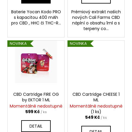
ů
Baterie Yocan Kodo PRO
Prémiový extrakt našich
s kapacitou 400 mAh
nových Cali Farms CBD
pro CBD , HHC či THC-R...
náplní o obsahu 1ml a s
terpeny co...
NOVINKA
NOVINKA
CBD Cartridge FIRE OG
CBD Cartridge CHEESE 1
by EKTOR 1 ML
ML
Momentálně nedostupné
Momentálně nedostupné
599 Kč
(1 ks)
/ ks
549 Kč
/ ks
DETAIL
DETAIL