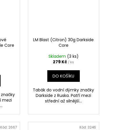
ové
LM Blast (Citron) 30g Darkside
de Core
Core
)
Skladem
(3 ks)
279 Kč
/ ks
DO KOŠÍKU
Tabák do vodní dýmky značky
 značky
Darkside z Ruska. Patří mezi
ří mezi
střední až silnější...
..
Kód:
2667
Kód:
3246