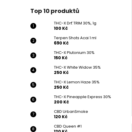
Top 10 produktů
THC-X Drť TRIM 30%, 1g
100 Kč
Terpen Shots Acai 1 ml
690 Kč
THC-X Plutonium 30%
150 Kč
THC-X White Widow 35%
250 Kč
THC-X Lemon Haze 35%
250 Kč
THC-X Pineapple Express 30%
200 Kč
CBD UrbanSmoke
120 Kč
CBD Queen #1
120 Kč