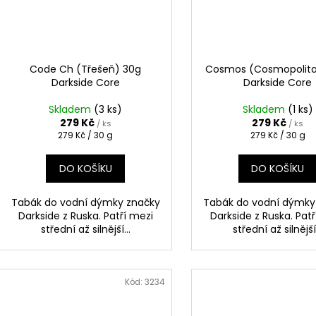
Code Ch (Třešeň) 30g
Cosmos (Cosmopolita
Darkside Core
Darkside Core
Skladem
(3 ks)
Skladem
(1 ks)
279 Kč
279 Kč
/ ks
/ ks
Měrná
Měrná
279 Kč / 30 g
279 Kč / 30 g
cena:
cena:
DO KOŠÍKU
DO KOŠÍKU
Tabák do vodní dýmky značky
Tabák do vodní dýmky
Darkside z Ruska. Patří mezi
Darkside z Ruska. Pat
střední až silnější...
střední až silnější.
Kód:
3234