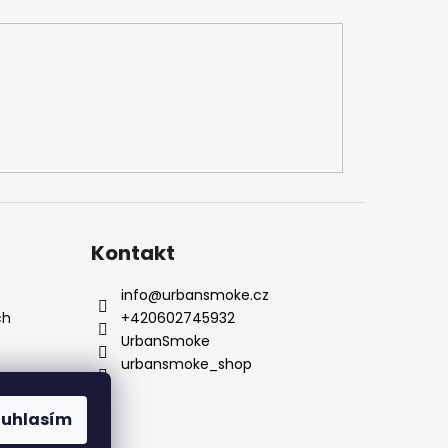
Kontakt
info
@
urbansmoke.cz
ch
+420602745932
UrbanSmoke
urbansmoke_shop
ouhlasím