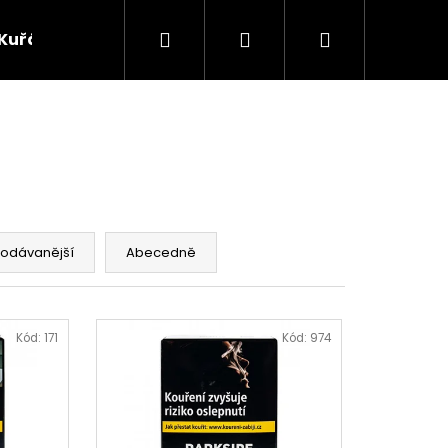
Hledat
Přihlášení
Nákupní
Kuřácké potřeby
Žvýkací tabák
Bylinky
košík
rodávanější
Abecedně
Kód:
171
Kód:
974
Následující