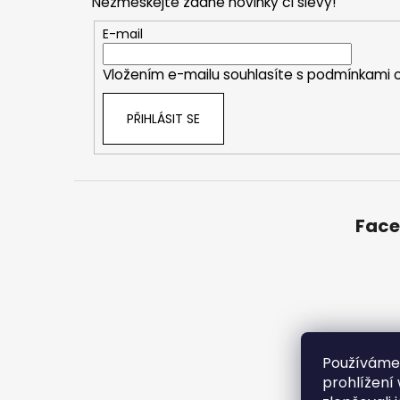
Nezmeškejte žádné novinky či slevy!
a
t
E-mail
í
Vložením e-mailu souhlasíte s
podmínkami o
PŘIHLÁSIT SE
Fac
Používáme
prohlížení