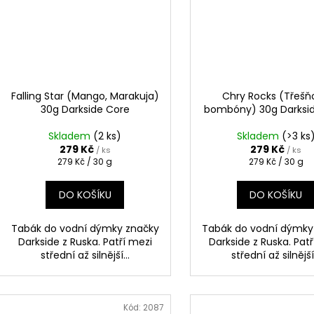
Falling Star (Mango, Marakuja)
Chry Rocks (Třešň
30g Darkside Core
bombóny) 30g Darksi
Skladem
(2 ks)
Skladem
(>3 ks
279 Kč
279 Kč
/ ks
/ ks
Měrná
Měrná
279 Kč / 30 g
279 Kč / 30 g
cena:
cena:
DO KOŠÍKU
DO KOŠÍKU
Tabák do vodní dýmky značky
Tabák do vodní dýmky
Darkside z Ruska. Patří mezi
Darkside z Ruska. Pat
střední až silnější...
střední až silnější.
Kód:
2087