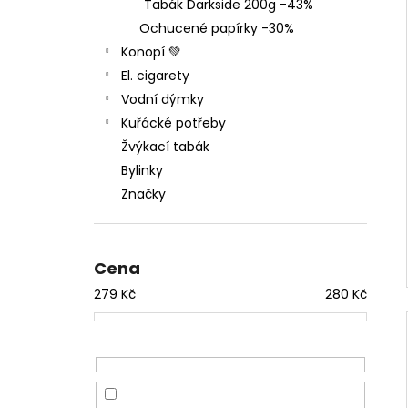
THC-X DRŤ TRIM 30%, 1G
Tabák Darkside 200g -43%
l
100 Kč
Ochucené papírky -30%
Původně:
150 Kč
Konopí 💚
El. cigarety
Vodní dýmky
Kuřácké potřeby
Žvýkací tabák
Bylinky
Značky
Cena
279
Kč
280
Kč