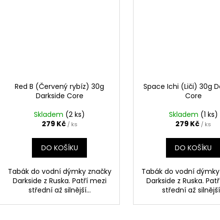
Red B (Červený rybíz) 30g
Space Ichi (Liči) 30g 
Darkside Core
Core
Skladem
(2 ks)
Skladem
(1 ks)
279 Kč
279 Kč
/ ks
/ ks
DO KOŠÍKU
DO KOŠÍKU
Tabák do vodní dýmky značky
Tabák do vodní dýmky
Darkside z Ruska. Patří mezi
Darkside z Ruska. Pat
střední až silnější...
střední až silnější.