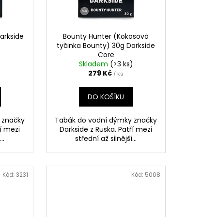
UM 30%
č
arkside
Bounty Hunter (Kokosová
tyčinka Bounty) 30g Darkside
Core
Skladem
(>3 ks)
279 Kč
/ ks
DO KOŠÍKU
 značky
Tabák do vodní dýmky značky
ří mezi
Darkside z Ruska. Patří mezi
..
střední až silnější...
Kód:
3231
Kód:
5008