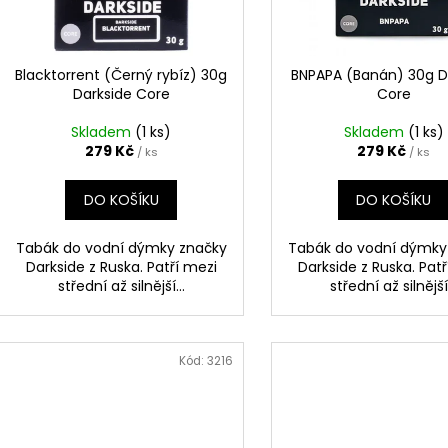
TERPEN SHOTS ACAI 1 ML
THC-X PLUTONI
d
r
690 Kč
150 Kč
u
o
Původně:
250 K
k
d
Blacktorrent (Černý rybíz) 30g
BNPAPA (Banán) 30g D
t
Darkside Core
Core
u
ů
k
Skladem
(1 ks)
Skladem
(1 ks)
t
279 Kč
279 Kč
/ ks
/ ks
ů
DO KOŠÍKU
DO KOŠÍKU
Tabák do vodní dýmky značky
Tabák do vodní dýmky
Darkside z Ruska. Patří mezi
Darkside z Ruska. Pat
střední až silnější...
střední až silnější.
Kód:
3216