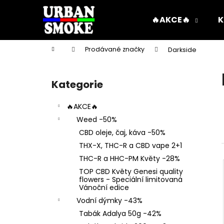
K
Přejít
na
o
🔥AKCE🔥
K
obsah
Zpět
Zpět
š
do
do
í
Domů
Prodávané značky
Darkside
k
obchodu
obchodu
P
o
Kategorie
Přeskočit
s
kategorie
t
🔥AKCE🔥
r
Weed -50%
a
CBD oleje, čaj, káva -50%
n
THX-X, THC-R a CBD vape 2+1
n
THC-R a HHC-PM Květy -28%
í
TOP CBD Květy Genesi quality
p
flowers - Speciální limitovaná
Vánoční edice
a
Vodní dýmky -43%
n
Tabák Adalya 50g -42%
e