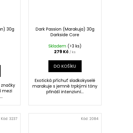
n) 30g
Dark Passion (Marakuja) 30g
Darkside Core
Skladem
(>3 ks)
279 Kč
/ ks
DO KOŠÍKU
Exotická příchuť sladkokyselé
 značky
marakuje s jemně trpkými tóny
ří mezi
přináší intenzivní...
..
Kód:
3237
Kód:
2084