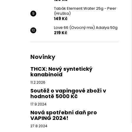
Tabák Element Water 25g - Peer
(Hruška)
149 Kč
Love 66 (Ovocný mix) Adalya 50g
219 Kč
Novinky
THCX: Nový syntetický
kanabinoid
11.2.2026
Soutěž o vapingové zboží v
hodnotě 5000 Kč
17.9.2024
Nová spotřební daň pro
VAPING 2024!
27.8.2024