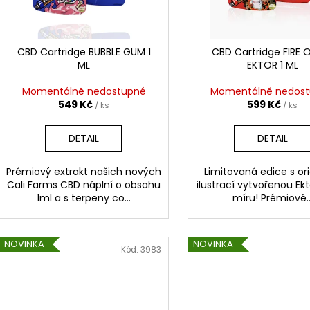
THC-X PLUTONIUM 30%
TERPEN SHOTS AC
d
r
150 Kč
690 Kč
u
o
Původně:
250 Kč
k
d
CBD Cartridge BUBBLE GUM 1
CBD Cartridge FIRE 
t
ML
EKTOR 1 ML
u
ů
k
Momentálně nedostupné
Momentálně nedos
t
549 Kč
599 Kč
/ ks
/ ks
ů
DETAIL
DETAIL
Prémiový extrakt našich nových
Limitovaná edice s ori
Cali Farms CBD náplní o obsahu
ilustrací vytvořenou Ek
1ml a s terpeny co...
míru! Prémiové..
NOVINKA
NOVINKA
Kód:
3983