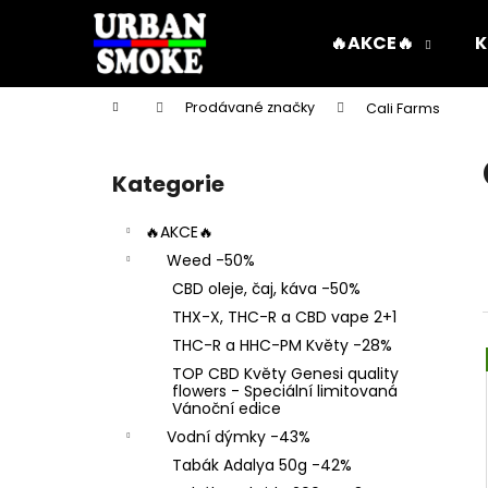
K
Přejít
na
o
🔥AKCE🔥
K
obsah
Zpět
Zpět
š
do
do
í
Domů
Prodávané značky
Cali Farms
k
obchodu
obchodu
P
o
Kategorie
Přeskočit
s
kategorie
t
🔥AKCE🔥
r
Weed -50%
a
CBD oleje, čaj, káva -50%
n
THX-X, THC-R a CBD vape 2+1
n
THC-R a HHC-PM Květy -28%
í
TOP CBD Květy Genesi quality
p
flowers - Speciální limitovaná
Vánoční edice
a
Vodní dýmky -43%
n
Tabák Adalya 50g -42%
e