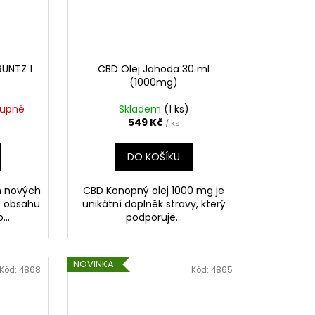
RUNTZ 1
CBD Olej Jahoda 30 ml
(1000mg)
tupné
Skladem
(1 ks)
549 Kč
/ ks
DO KOŠÍKU
h nových
CBD Konopný olej 1000 mg je
o obsahu
unikátní doplněk stravy, který
...
podporuje...
NOVINKA
Kód:
4868
Kód:
4865