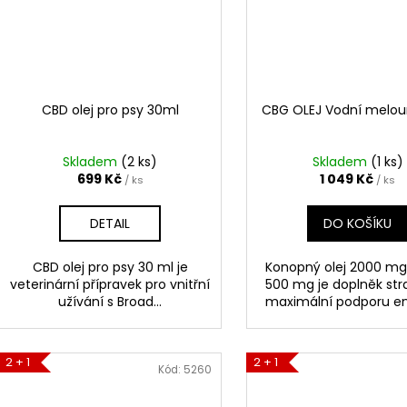
CBD olej pro psy 30ml
CBG OLEJ Vodní melou
Skladem
(2 ks)
Skladem
(1 ks)
699 Kč
1 049 Kč
/ ks
/ ks
DETAIL
DO KOŠÍKU
CBD olej pro psy 30 ml je
Konopný olej 2000 m
veterinární přípravek pro vnitřní
500 mg je doplněk str
užívání s Broad...
maximální podporu ene
2 + 1
2 + 1
Kód:
5260