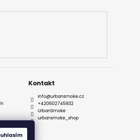
Kontakt
info
@
urbansmoke.cz
ch
+420602745932
UrbanSmoke
urbansmoke_shop
ouhlasím