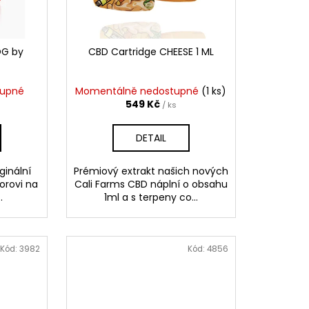
AI 1 ML
OG by
CBD Cartridge CHEESE 1 ML
tupné
Momentálně nedostupné
(1 ks)
549 Kč
/ ks
DETAIL
ginální
Prémiový extrakt našich nových
torovi na
Cali Farms CBD náplní o obsahu
.
1ml a s terpeny co...
Kód:
3982
Kód:
4856