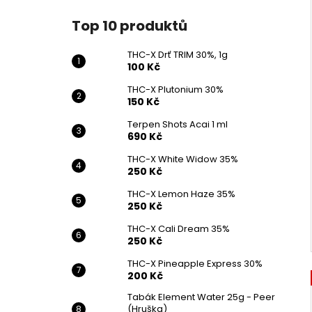
Top 10 produktů
THC-X Drť TRIM 30%, 1g
100 Kč
THC-X Plutonium 30%
150 Kč
Terpen Shots Acai 1 ml
690 Kč
THC-X White Widow 35%
250 Kč
THC-X Lemon Haze 35%
250 Kč
THC-X Cali Dream 35%
250 Kč
THC-X Pineapple Express 30%
200 Kč
Tabák Element Water 25g - Peer
(Hruška)