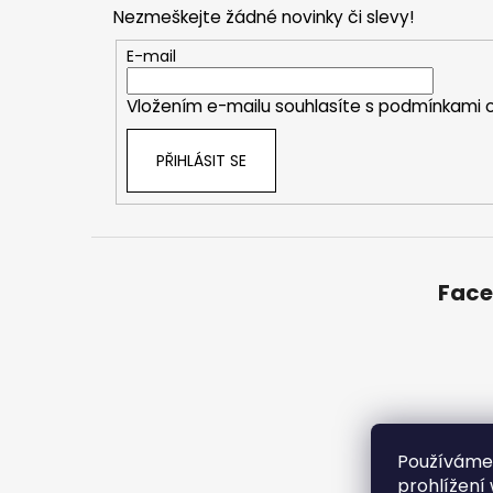
p
Nezmeškejte žádné novinky či slevy!
a
t
E-mail
í
Vložením e-mailu souhlasíte s
podmínkami o
PŘIHLÁSIT SE
Fac
Používáme
prohlížení