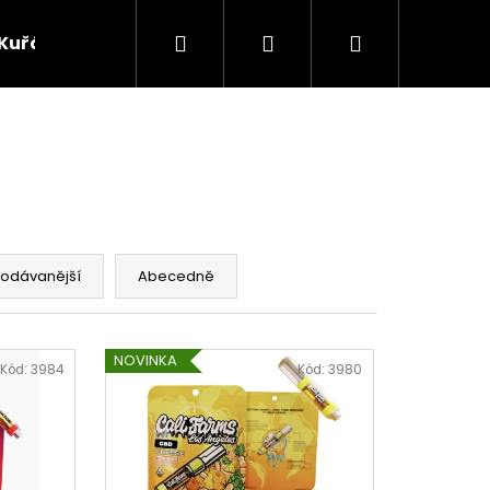
Hledat
Přihlášení
Nákupní
Kuřácké potřeby
Žvýkací tabák
Bylinky
košík
rodávanější
Abecedně
NOVINKA
Kód:
3984
Kód:
3980
Následující