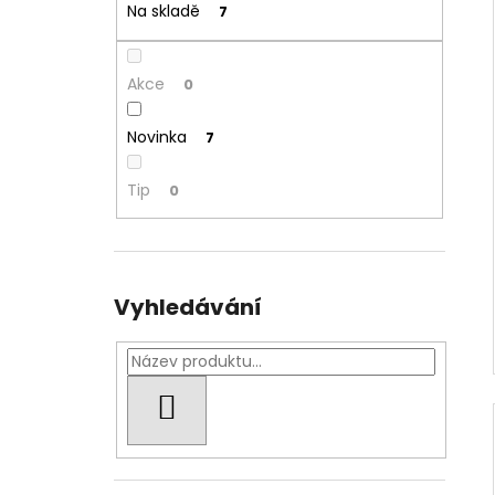
Na skladě
7
Akce
0
Novinka
7
Tip
0
Vyhledávání
HLEDAT