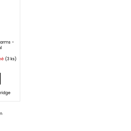
Farms -
l
pné
(3 ks)
ridge
m