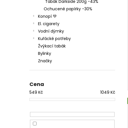
THC-X DRŤ TRIM 30%, 1G
Tabák Darkside 200g -43%
l
100 Kč
Ochucené papírky -30%
Původně:
150 Kč
Konopí 💚
El. cigarety
Vodní dýmky
Kuřácké potřeby
Žvýkací tabák
Bylinky
Značky
Cena
549
Kč
1049
Kč