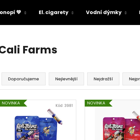
onopí 💚
El. cigarety
Vodní dýmky
Co potřebujete najít?
Cali Farms
HLEDAT
Ř
a
Doporučujeme
Nejlevnější
Nejdražší
Nejp
Doporučujeme
z
e
V
n
NOVINKA
NOVINKA
ý
Kód:
3981
í
p
p
i
r
s
o
p