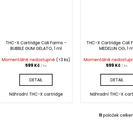
THC-X Cartridge Cali Farms -
THC-X Cartridge Cali 
BUBBLE GUM GELATO, 1 ml
MEDELLIN OG, 1 m
Momentálně nedostupné
(>3 ks)
Momentálně nedostu
599 Kč
599 Kč
/ ks
/ ks
DETAIL
DETAIL
Náhradní THC-X cartridge
Náhradní THC-X cart
11
položek celke
O
v
l