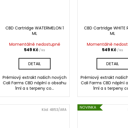
CBD Cartridge WATERMELON 1
CBD Cartridge WHITE 
ML
ML
Momentálně nedostupné
Momentálně nedos
549 Kč
549 Kč
/ ks
/ ks
DETAIL
DETAIL
Prémiový extrakt našich nových
Prémiový extrakt našic
Cali Farms CBD náplní o obsahu
Cali Farms CBD náplní 
1ml a s terpeny co...
1ml a s terpeny co
NOVINKA
Kód:
4853/ARA