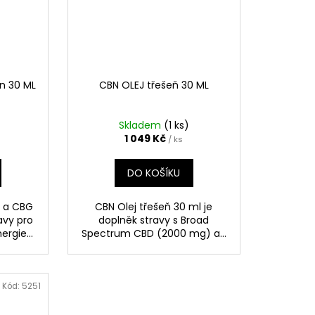
n 30 ML
CBN OLEJ třešeň 30 ML
Skladem
(1 ks)
1 049 Kč
/ ks
DO KOŠÍKU
g a CBG
CBN Olej třešeň 30 ml je
avy pro
doplněk stravy s Broad
rgie...
Spectrum CBD (2000 mg) a...
Kód:
5251