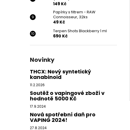
149 Kč
Papírky s filtrem - RAW
Connoisseur, 32ks
49 Kč
Terpen Shots Blackberry 1 ml
690 Kč
Novinky
THCX: Nový syntetický
kanabinoid
11.2.2026
Soutěž o vapingové zboží v
hodnotě 5000 Kč
17.9.2024
Nová spotřební daň pro
VAPING 2024!
27.8.2024