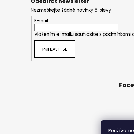
Odebírat newsletter
p
Nezmeškejte žádné novinky či slevy!
a
t
E-mail
í
Vložením e-mailu souhlasíte s
podmínkami o
PŘIHLÁSIT SE
Fac
Používáme