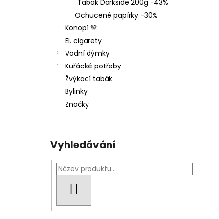
THC-X DRŤ TRIM 30%, 1G
Tabák Darkside 200g -43%
l
100 Kč
Ochucené papírky -30%
Původně:
150 Kč
Konopí 💚
El. cigarety
Vodní dýmky
Kuřácké potřeby
Žvýkací tabák
Bylinky
Značky
Vyhledávání
HLEDAT