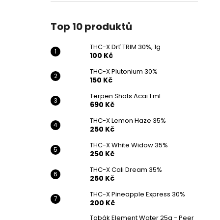
Top 10 produktů
THC-X Drť TRIM 30%, 1g
100 Kč
THC-X Plutonium 30%
150 Kč
Terpen Shots Acai 1 ml
690 Kč
THC-X Lemon Haze 35%
250 Kč
THC-X White Widow 35%
250 Kč
THC-X Cali Dream 35%
250 Kč
THC-X Pineapple Express 30%
200 Kč
Tabák Element Water 25g - Peer