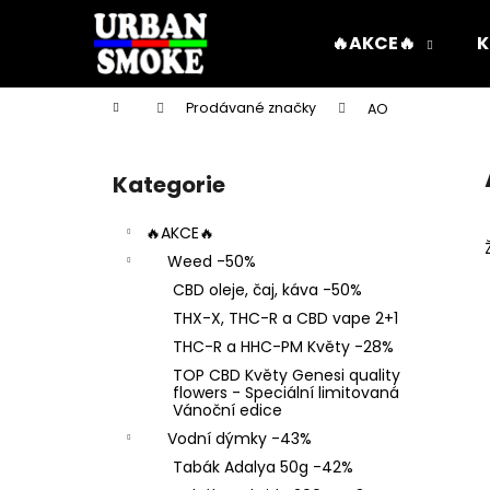
K
Přejít
na
o
🔥AKCE🔥
K
obsah
Zpět
Zpět
š
do
do
í
Domů
Prodávané značky
AO
k
obchodu
obchodu
P
o
Kategorie
Přeskočit
s
kategorie
t
🔥AKCE🔥
r
Weed -50%
a
CBD oleje, čaj, káva -50%
n
THX-X, THC-R a CBD vape 2+1
n
THC-R a HHC-PM Květy -28%
í
TOP CBD Květy Genesi quality
p
flowers - Speciální limitovaná
Vánoční edice
a
Vodní dýmky -43%
n
Tabák Adalya 50g -42%
e