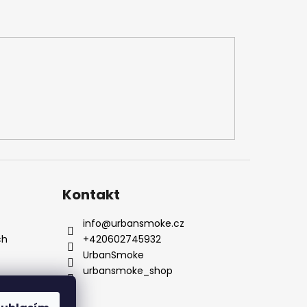
Kontakt
info
@
urbansmoke.cz
ch
+420602745932
UrbanSmoke
urbansmoke_shop