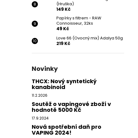
(Hruška)
149 Kč
Papírky s filtrem - RAW
Connoisseur, 32ks
49 Kč
Love 66 (Ovocný mix) Adalya 50g
219 Kč
Novinky
THCX: Nový syntetický
kanabinoid
11.2.2026
Soutěž o vapingové zboží v
hodnotě 5000 Kč
17.9.2024
Nová spotřební daň pro
VAPING 2024!