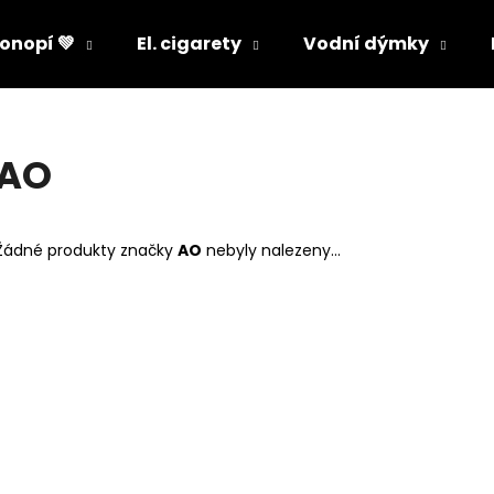
onopí 💚
El. cigarety
Vodní dýmky
Co potřebujete najít?
AO
HLEDAT
Žádné produkty značky
AO
nebyly nalezeny...
Doporučujeme