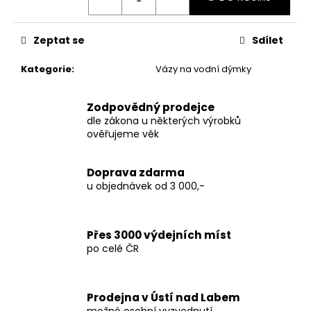
č
u
j
Zeptat se
Sdílet
e
m
Kategorie
:
Vázy na vodní dýmky
e
Zodpovědný prodejce
THC-
dle zákona u některých výrobků
X
ověřujeme věk
PLUTONIUM
30%
150
Doprava zdarma
Kč
u objednávek od 3 000,-
Původně:
250
Kč
Přes 3000 výdejních míst
po celé ČR
Prodejna v Ústí nad Labem