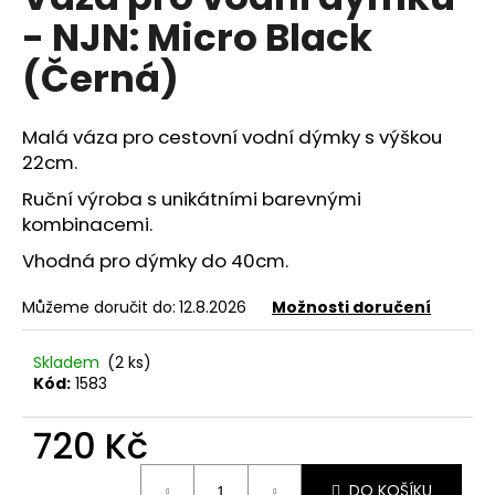
je
a
- NJN: Micro Black
0,0
z
j
(Černá)
5
í
hvězdiček.
t
Malá váza pro cestovní vodní dýmky s výškou
?
22cm.
Ruční výroba s unikátními barevnými
kombinacemi.
HLEDAT
Vhodná pro dýmky do 40cm.
Můžeme doručit do:
12.8.2026
Možnosti doručení
D
Skladem
(2 ks)
o
Kód:
1583
p
o
720 Kč
r
u
Měrná
DO KOŠÍKU
cena: