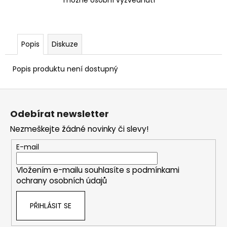
možné osobní vyzvednutí
Popis
Diskuze
Popis produktu není dostupný
Z
á
Odebírat newsletter
p
Nezmeškejte žádné novinky či slevy!
a
t
E-mail
í
Vložením e-mailu souhlasíte s
podmínkami
ochrany osobních údajů
PŘIHLÁSIT SE