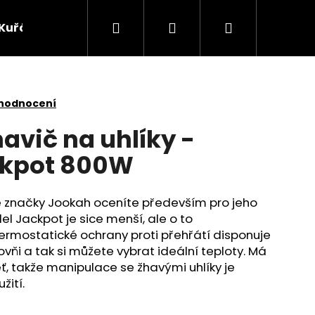
Hledat
Přihlášení
Nákupní
Kuřácké potřeby
Žvýkací tabák
Bylinky
košík
 hodnocení
havič na uhlíky -
ckpot 800W
é značky Jookah oceníte především pro jeho
el Jackpot je sice menší, ale o to
ermostatické ochrany proti přehřátí disponuje
ovňi a tak si můžete vybrat ideální teploty. Má
ť, takže manipulace se žhavými uhlíky je
Následující
žití.