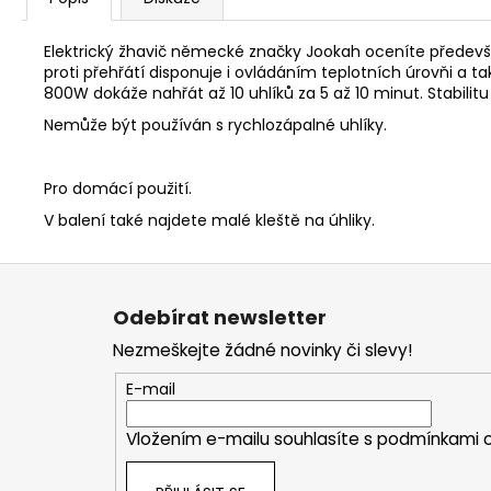
Elektrický žhavič německé značky Jookah oceníte předevší
proti přehřátí disponuje i ovládáním teplotních úrovňi a 
800W dokáže nahřát až 10 uhlíků za 5 až 10 minut. Stabilit
Nemůže být používán s rychlozápalné uhlíky.
Pro domácí použití.
V balení také najdete malé kleště na úhliky.
Z
á
Odebírat newsletter
p
Nezmeškejte žádné novinky či slevy!
a
t
E-mail
í
Vložením e-mailu souhlasíte s
podmínkami o