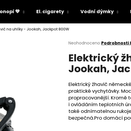
onopí 💚
El. cigarety
Vodní dýmky
havič na uhlíky - Jookah, Jackpot 800W
Co potřebujete najít?
Průměrné
Neohodnoceno
Podrobnosti
hodnocení
Elektrický ž
produktu
HLEDAT
je
Jookah, Ja
0,0
z
5
Doporučujeme
hvězdiček.
Elektrický žhavič německ
praktické vychytávky. Mod
propracovanější. Kromě t
i ovládáním teplotních úr
také odnímatelnou rukoje
bezpečná.
Pro domácí pou