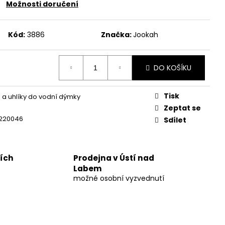
UM 30%
Možnosti doručení
č
Kód:
3886
Značka:
Jookah
DO KOŠÍKU
Tisk
 a uhlíky do vodní dýmky
Zeptat se
0220046
Sdílet
ních
Prodejna v Ústí nad
Labem
možné osobní vyzvednutí