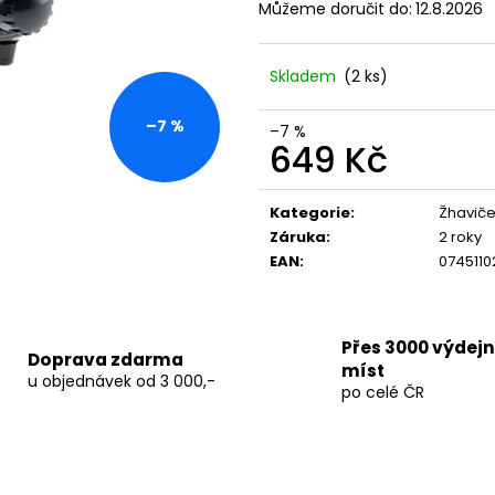
TERPEN SHOTS ACAI 1 ML
THC-X PLUTONI
Můžeme doručit do:
12.8.2026
690 Kč
150 Kč
Původně:
250 K
Skladem
(2 ks)
–7 %
–7 %
649 Kč
Měrná
cena:
Kategorie
:
Žhaviče
Záruka
:
2 roky
EAN
:
074511
Přes 3000 výdej
Doprava zdarma
míst
u objednávek od 3 000,-
po celé ČR