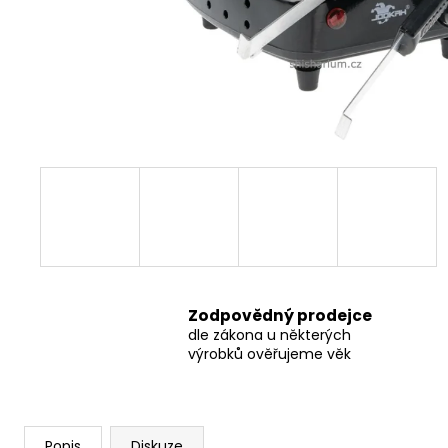
THC-X DRŤ TRIM 30%, 1G
100 Kč
Původně:
150 Kč
Zodpovědný prodejce
dle zákona u některých
výrobků ověřujeme věk
Popis
Diskuze