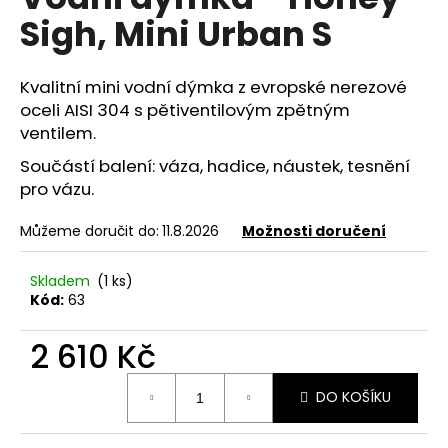
je
a
Sigh, Mini Urban S
0,0
z
j
5
í
hvězdiček.
Kvalitní mini vodní dýmka z evropské nerezové
t
oceli AISI 304 s pětiventilovým zpětným
?
ventilem.
Součástí balení: váza, hadice, náustek, tesnění
pro vázu.
Můžeme doručit do:
11.8.2026
Možnosti doručení
HLEDAT
Skladem
(1 ks)
Kód:
63
D
o
2 610 Kč
p
Měrná
o
DO KOŠÍKU
cena:
r
u