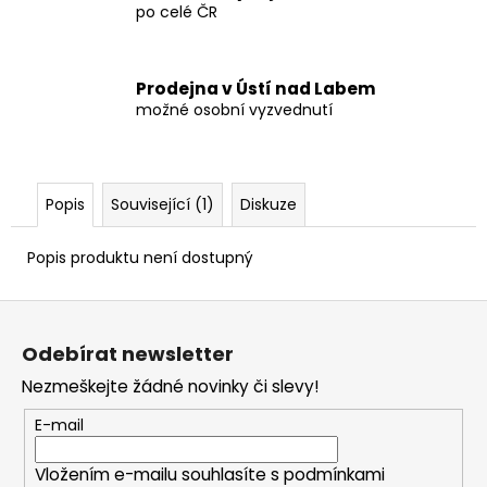
po celé ČR
Prodejna v Ústí nad Labem
možné osobní vyzvednutí
Popis
Související (1)
Diskuze
Popis produktu není dostupný
Z
á
Odebírat newsletter
p
Nezmeškejte žádné novinky či slevy!
a
t
E-mail
í
Vložením e-mailu souhlasíte s
podmínkami