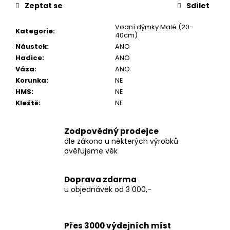
č
Zeptat se
Sdílet
u
j
Vodní dýmky Malé (20-
Kategorie
:
e
40cm)
m
Náustek
:
ANO
e
Hadice
:
ANO
Váza
:
ANO
Korunka
:
NE
THC-
HMS
:
NE
X
Kleště
:
NE
LEMON
HAZE
35%
Zodpovědný prodejce
250
dle zákona u některých výrobků
Kč
ověřujeme věk
Doprava zdarma
u objednávek od 3 000,-
Přes 3000 výdejních míst