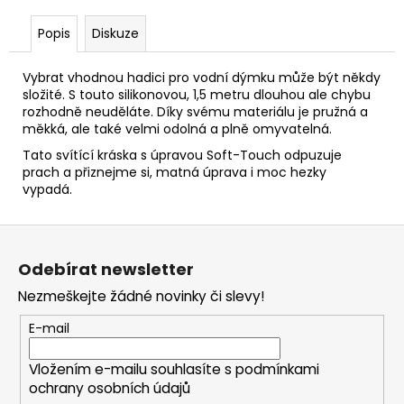
Popis
Diskuze
Vybrat vhodnou hadici pro vodní dýmku může být někdy
složité. S touto silikonovou, 1,5 metru dlouhou ale chybu
rozhodně neuděláte. Díky svému materiálu je pružná a
měkká, ale také velmi odolná a plně omyvatelná.
Tato svítící kráska s úpravou Soft-Touch odpuzuje
prach a přiznejme si, matná úprava i moc hezky
vypadá.
Z
á
Odebírat newsletter
p
Nezmeškejte žádné novinky či slevy!
a
t
E-mail
í
Vložením e-mailu souhlasíte s
podmínkami
ochrany osobních údajů