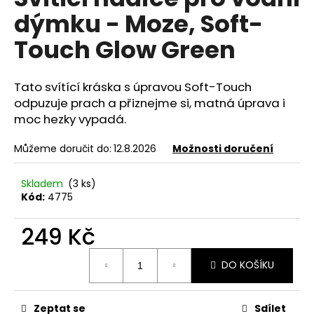
je
a
dýmku - Moze, Soft-
0,0
z
j
Touch Glow Green
5
í
hvězdiček.
t
Tato svítící kráska s úpravou Soft-Touch
?
odpuzuje prach a přiznejme si, matná úprava i
moc hezky vypadá.
Můžeme doručit do:
12.8.2026
Možnosti doručení
HLEDAT
Skladem
(3 ks)
Kód:
4775
D
249 Kč
o
p
Měrná
DO KOŠÍKU
cena:
o
r
u
Zeptat se
Sdílet