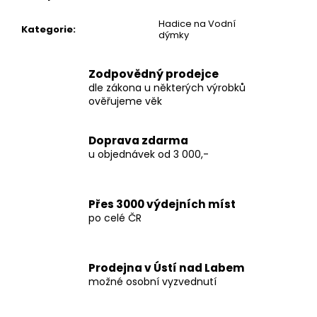
č
u
Hadice na Vodní
Kategorie
:
j
dýmky
e
m
Zodpovědný prodejce
e
dle zákona u některých výrobků
ověřujeme věk
THC-
X
Doprava zdarma
DRŤ
u objednávek od 3 000,-
TRIM
30%,
1G
100
Přes 3000 výdejních míst
Kč
po celé ČR
Původně:
150
Kč
Prodejna v Ústí nad Labem
možné osobní vyzvednutí