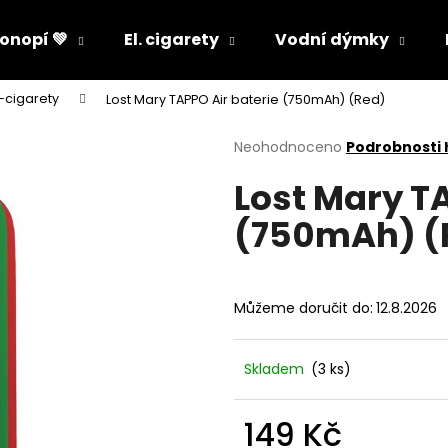
onopí 💚
El. cigarety
Vodní dýmky
-cigarety
Lost Mary TAPPO Air baterie (750mAh) (Red)
Co potřebujete najít?
Průměrné
Neohodnoceno
Podrobnosti
hodnocení
Lost Mary T
produktu
HLEDAT
je
(750mAh) (
0,0
z
5
Doporučujeme
hvězdiček.
Můžeme doručit do:
12.8.2026
Skladem
(3 ks)
149 Kč