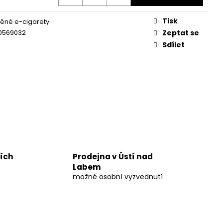
UM 30%
Tisk
ěné e-cigarety
č
0569032
Zeptat se
Sdílet
ních
Prodejna v Ústí nad
Labem
možné osobní vyzvednutí