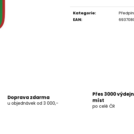
TERPEN SHOTS ACAI 1 ML
THC-X PLUTONI
Měrná
cena:
690 Kč
150 Kč
Kategorie
:
Předpln
Původně:
250 K
EAN
:
693708
Přes 3000 výdej
Doprava zdarma
míst
u objednávek od 3 000,-
po celé ČR