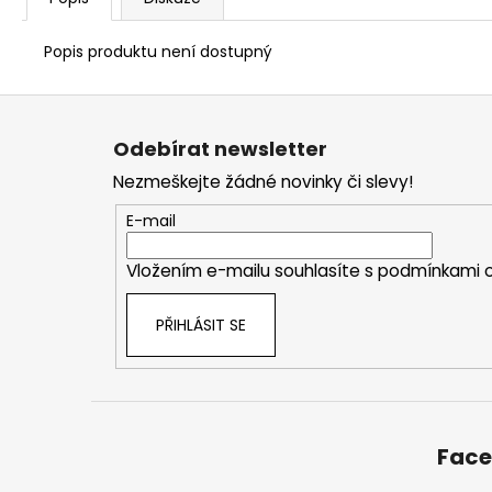
Popis produktu není dostupný
Z
á
Odebírat newsletter
p
Nezmeškejte žádné novinky či slevy!
a
t
E-mail
í
Vložením e-mailu souhlasíte s
podmínkami o
PŘIHLÁSIT SE
Fac