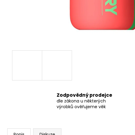
THC-X DRŤ TRIM 30%, 1G
100 Kč
Původně:
150 Kč
Zodpovědný prodejce
dle zákona u některých
výrobků ověřujeme věk
Popis
Diskuze