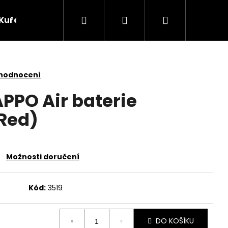
Hledat
Přihlášení
Nákupní
Kuřácké potřeby
Žvýkací tabák
Bylinky
košík
 hodnocení
APPO Air baterie
Red)
Možnosti doručení
Kód:
3519
Následující
DO KOŠÍKU