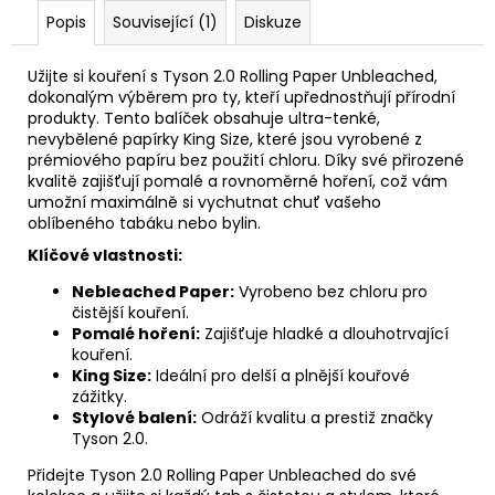
Popis
Související (1)
Diskuze
Užijte si kouření s Tyson 2.0 Rolling Paper Unbleached,
dokonalým výběrem pro ty, kteří upřednostňují přírodní
produkty. Tento balíček obsahuje ultra-tenké,
nevybělené papírky King Size, které jsou vyrobené z
prémiového papíru bez použití chloru. Díky své přirozené
kvalitě zajišťují pomalé a rovnoměrné hoření, což vám
umožní maximálně si vychutnat chuť vašeho
oblíbeného tabáku nebo bylin.
Klíčové vlastnosti:
Nebleached Paper:
Vyrobeno bez chloru pro
čistější kouření.
Pomalé hoření:
Zajišťuje hladké a dlouhotrvající
kouření.
King Size:
Ideální pro delší a plnější kouřové
zážitky.
Stylové balení:
Odráží kvalitu a prestiž značky
Tyson 2.0.
Přidejte Tyson 2.0 Rolling Paper Unbleached do své