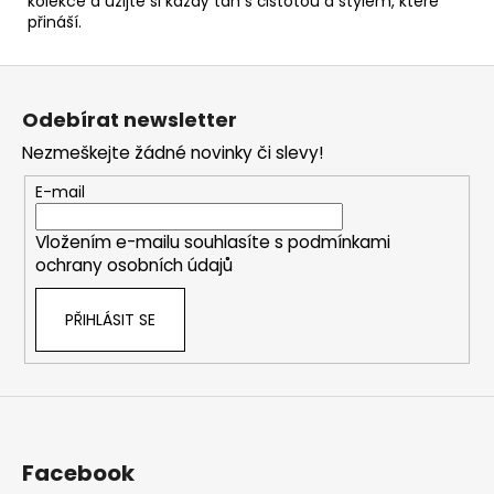
kolekce a užijte si každý tah s čistotou a stylem, které
přináší.
Z
á
Odebírat newsletter
p
Nezmeškejte žádné novinky či slevy!
a
t
E-mail
í
Vložením e-mailu souhlasíte s
podmínkami
ochrany osobních údajů
PŘIHLÁSIT SE
Facebook