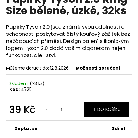
je
a
Size bělené, úzké, 32ks
0,0
z
j
5
í
hvězdiček.
Papírky Tyson 2.0 jsou známé svou odolností a
t
schopností poskytovat čistý kouřový zážitek bez
?
nežádoucích příměsí. Design balení s ikonickým
logem Tyson 2.0 dodá vašim cigaretám nejen
funkčnost, ale i styl.
Můžeme doručit do:
12.8.2026
Možnosti doručení
HLEDAT
Skladem
(>3 ks)
Kód:
4725
D
o
39 Kč
DO KOŠÍKU
p
Měrná
o
cena:
r
Zeptat se
Sdílet
u