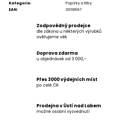
č
Kategorie
:
Papírky a filtry
u
EAN
:
30119567
j
e
Zodpovědný prodejce
m
dle zákona u některých výrobků
e
ověřujeme věk
THC-
Doprava zdarma
X
u objednávek od 3 000,-
PINEAPPLE
EXPRESS
30%
200
Přes 3000 výdejních míst
Kč
po celé ČR
Prodejna v Ústí nad Labem
možné osobní vyzvednutí