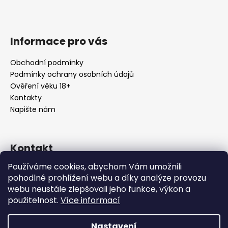
Informace pro vás
Obchodní podmínky
Podmínky ochrany osobních údajů
Ověření věku 18+
Kontakty
Napište nám
Kontakt
Používáme cookies, abychom Vám umožnili
info
@
urbansmoke.cz
pohodlné prohlížení webu a díky analýze provozu
+420602745932
webu neustále zlepšovali jeho funkce, výkon a
UrbanSmoke
použitelnost.
Více informací
urbansmoke_shop
Nastavení