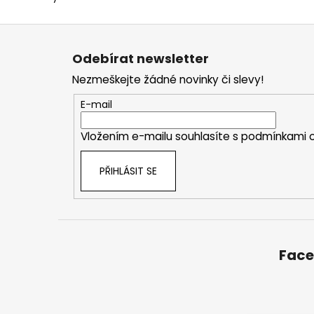
Z
á
Odebírat newsletter
p
Nezmeškejte žádné novinky či slevy!
a
t
E-mail
í
Vložením e-mailu souhlasíte s
podmínkami o
PŘIHLÁSIT SE
Fac