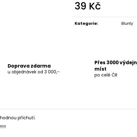
TERPEN SHOTS ACAI 1 ML
THC-X PLUTONI
39 Kč
690 Kč
150 Kč
Měrná
Původně:
250 K
cena:
Kategorie
:
Blunty
Přes 3000 výdej
Doprava zdarma
míst
u objednávek od 3 000,-
po celé ČR
hodnou příchutí.
!!!