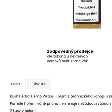
THC-X DRŤ TRIM 30%, 1G
100 Kč
Původně:
150 Kč
Zodpovědný prodejce
dle zákona u některých
výrobků ověřujeme věk
Popis
Diskuze
Kush Herbal Hemp Wraps - blunt z technického konopí s la
Pomalé hoření, vůně příchuti eliminuje nežádoucí zápach !!
2 kusy v balení