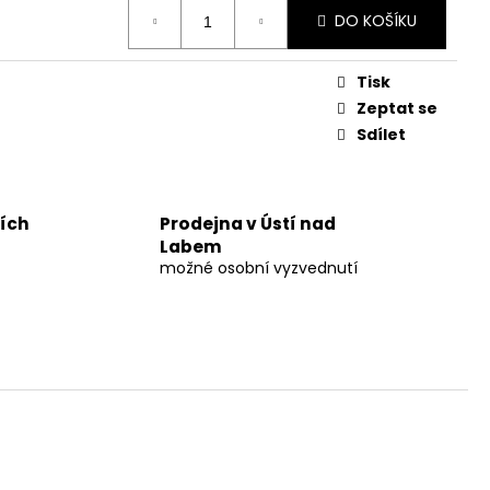
UM 30%
DO KOŠÍKU
č
Tisk
Zeptat se
Sdílet
ních
Prodejna v Ústí nad
Labem
možné osobní vyzvednutí