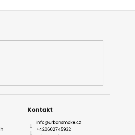
Kontakt
info
@
urbansmoke.cz
ch
+420602745932