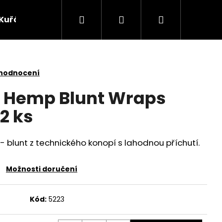
Hledat
Přihlášení
Nákupní
Kuřácké potřeby
Žvýkací tabák
Bylinky
košík
 hodnocení
l Hemp Blunt Wraps
 2 ks
 blunt z technického konopí s lahodnou příchutí.
Možnosti doručení
Následující
Kód:
5223