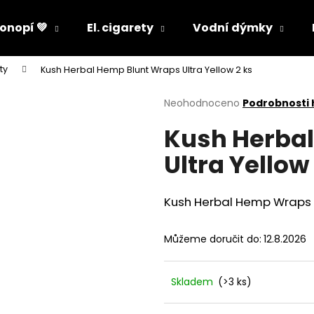
onopí 💚
El. cigarety
Vodní dýmky
ty
Kush Herbal Hemp Blunt Wraps Ultra Yellow 2 ks
Co potřebujete najít?
Průměrné
Neohodnoceno
Podrobnosti
hodnocení
Kush Herba
produktu
HLEDAT
je
Ultra Yellow
0,0
z
5
Doporučujeme
hvězdiček.
Kush Herbal Hemp Wraps -
Můžeme doručit do:
12.8.2026
Skladem
(>3 ks)