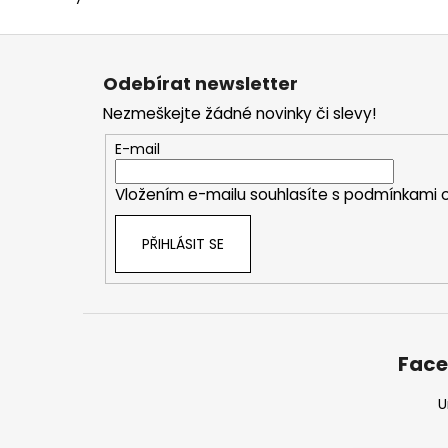
Z
á
Odebírat newsletter
p
Nezmeškejte žádné novinky či slevy!
a
t
E-mail
í
Vložením e-mailu souhlasíte s
podmínkami o
PŘIHLÁSIT SE
Fac
U