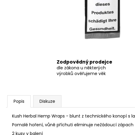
THC-X DRŤ TRIM 30%, 1G
100 Kč
Původně:
150 Kč
Zodpovědný prodejce
dle zákona u některých
výrobků ověřujeme věk
Popis
Diskuze
Kush Herbal Hemp Wraps - blunt z technického konopí s la
Pomalé hoření, vůně příchuti eliminuje nežádoucí zápach !!
2 kusy v balení