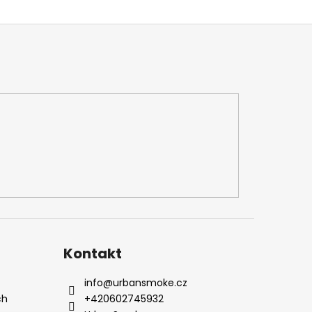
Kontakt
info
@
urbansmoke.cz
ch
+420602745932