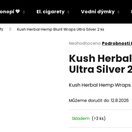
onopí 💚
El. cigarety
Vodní dýmky
ty
Kush Herbal Hemp Blunt Wraps Ultra Silver 2 ks
Co potřebujete najít?
Průměrné
Neohodnoceno
Podrobnosti
hodnocení
Kush Herba
produktu
HLEDAT
je
Ultra Silver 
0,0
z
5
Doporučujeme
hvězdiček.
Kush Herbal Hemp Wraps -
Můžeme doručit do:
12.8.2026
Skladem
(>3 ks)