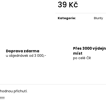
TERPEN SHOTS ACAI 1 ML
THC-X PLUTONI
39 Kč
690 Kč
150 Kč
Měrná
Původně:
250 K
cena:
Kategorie
:
Blunty
Přes 3000 výdej
Doprava zdarma
míst
u objednávek od 3 000,-
po celé ČR
hodnou příchutí.
!!!