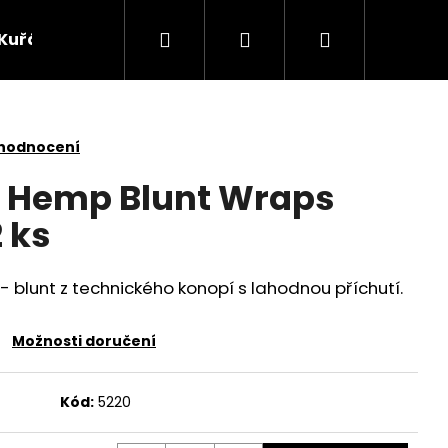
Hledat
Přihlášení
Nákupní
Kuřácké potřeby
Žvýkací tabák
Bylinky
košík
 hodnocení
l Hemp Blunt Wraps
2 ks
 blunt z technického konopí s lahodnou příchutí.
Možnosti doručení
Následující
Kód:
5220