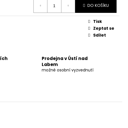
UM 30%
DO KOŠÍKU
č
Tisk
Zeptat se
Sdílet
ních
Prodejna v Ústí nad
Labem
možné osobní vyzvednutí