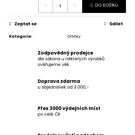
č
Měrná
DO KOŠÍKU
cena:
u
j
e
Zeptat se
Sdílet
m
e
Kategorie
:
Drtičky
THC-
Zodpovědný prodejce
X
dle zákona u některých výrobků
PLUTONIUM
ověřujeme věk
30%
150
Kč
Doprava zdarma
Původně:
u objednávek od 3 000,-
250
Kč
Přes 3000 výdejních míst
po celé ČR