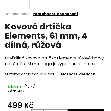
a
j
Průměrné
Neohodnoceno
Podrobnosti hodnocení
í
hodnocení
Kovová drtička
produktu
t
je
?
Elements, 61 mm, 4
0,0
z
dílná, růžová
5
hvězdiček.
Čtyřdílná kovová drtička Elements růžové barvy
HLEDAT
o průměru 61 mm, logo je vypáleno laserem.
Můžeme doručit do:
12.8.2026
Možnosti doručení
D
o
Skladem
(>3 ks)
p
Kód:
5187
o
r
499 Kč
u