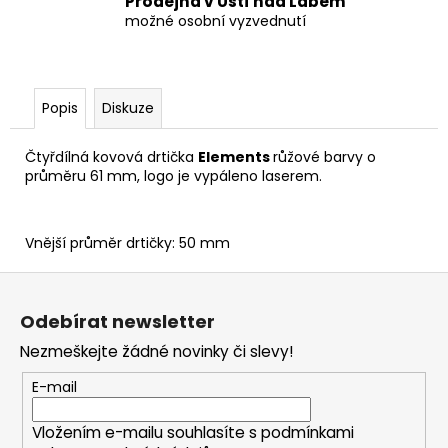
Prodejna v Ústí nad Labem
možné osobní vyzvednutí
Popis
Diskuze
Čtyřdílná kovová drtička
Elements
růžové barvy o
průměru 61 mm, logo je vypáleno laserem.
Vnější průměr drtičky: 50 mm
Z
á
Odebírat newsletter
p
Nezmeškejte žádné novinky či slevy!
a
t
E-mail
í
Vložením e-mailu souhlasíte s
podmínkami