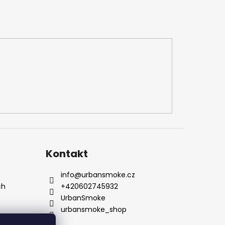
Kontakt
info
@
urbansmoke.cz
ch
+420602745932
UrbanSmoke
urbansmoke_shop