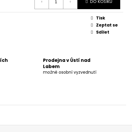
UM 30%
DO KOŠÍKU
č
Tisk
Zeptat se
Sdílet
ních
Prodejna v Ústí nad
Labem
možné osobní vyzvednutí