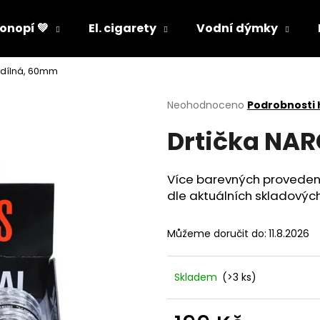
onopí 💚
El. cigarety
Vodní dýmky
 dílná, 60mm
Co potřebujete najít?
Průměrné
Neohodnoceno
Podrobnosti
hodnocení
Drtička NAR
produktu
HLEDAT
je
0,0
z
Více barevných proveden
5
Doporučujeme
dle aktuálních skladovýc
hvězdiček.
Můžeme doručit do:
11.8.2026
Skladem
(>3 ks)