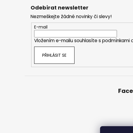
á
Odebírat newsletter
p
Nezmeškejte žádné novinky či slevy!
a
t
E-mail
í
Vložením e-mailu souhlasíte s
podmínkami o
PŘIHLÁSIT SE
Fac