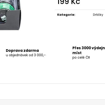
199 Kč
TERPEN SHOTS ACAI 1 ML
THC-X PLUTONI
Měrná
690 Kč
150 Kč
Původně:
250 K
cena:
Kategorie
:
Drtičky
Přes 3000 výdej
Doprava zdarma
míst
u objednávek od 3 000,-
po celé ČR