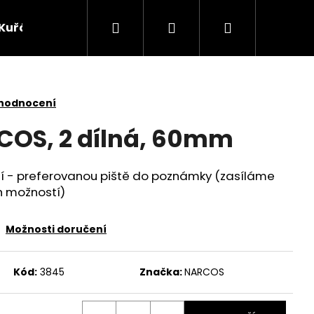
Hledat
Přihlášení
Nákupní
Kuřácké potřeby
Žvýkací tabák
Bylinky
košík
 hodnocení
COS, 2 dílná, 60mm
í - preferovanou piště do poznámky (zasíláme
h možností)
Možnosti doručení
Kód:
3845
Značka:
NARCOS
Následující