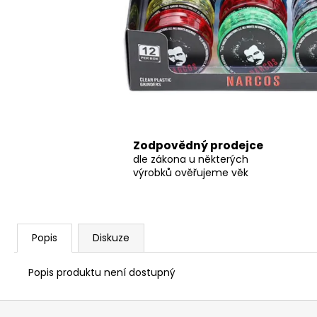
THC-X DRŤ TRIM 30%, 1G
100 Kč
Původně:
150 Kč
Zodpovědný prodejce
dle zákona u některých
výrobků ověřujeme věk
Popis
Diskuze
Popis produktu není dostupný
Z