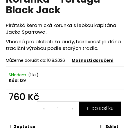
je
a
Black Jack
0,0
z
j
5
í
hvězdiček.
Pirátská keramická korunka s lebkou kapitána
t
Jacka Sparrowa.
?
Vhodná pro alobal i kalaudy, barevnost je dána
tradiční výrobou podle starých tradic.
Můžeme doručit do:
10.8.2026
Možnosti doručení
HLEDAT
Skladem
(1 ks)
Kód:
129
D
760 Kč
o
Měrná
p
DO KOŠÍKU
cena:
o
r
u
Zeptat se
Sdílet