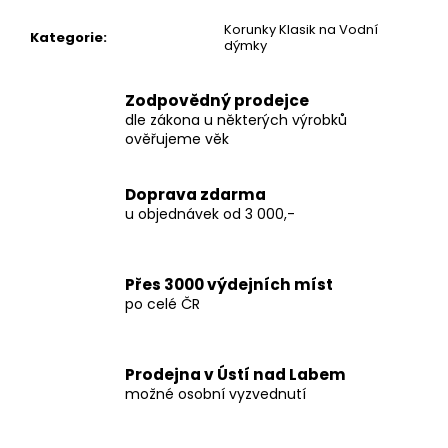
č
u
Korunky Klasik na Vodní
Kategorie
:
j
dýmky
e
m
Zodpovědný prodejce
e
dle zákona u některých výrobků
ověřujeme věk
FILTRY
RAW
Doprava zdarma
ŠIROKÉ,
u objednávek od 3 000,-
NEBĚLENÉ,
50KS
17
Kč
Přes 3000 výdejních míst
po celé ČR
Prodejna v Ústí nad Labem
možné osobní vyzvednutí