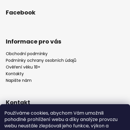
Facebook
Informace pro vás
Obchodní podmínky
Podmínky ochrany osobních údajů
Ověření věku 18+
Kontakty
Napište nám
Kontakt
Používáme cookies, abychom Vám umožnili
info
@
urbansmoke.cz
pohodlné prohlížení webu a díky analýze provozu
+420602745932
webu neustále zlepšovali jeho funkce, výkon a
UrbanSmoke