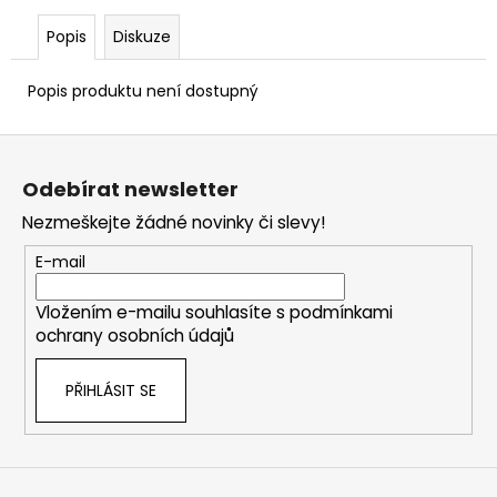
Popis
Diskuze
Popis produktu není dostupný
Z
á
Odebírat newsletter
p
Nezmeškejte žádné novinky či slevy!
a
t
E-mail
í
Vložením e-mailu souhlasíte s
podmínkami
ochrany osobních údajů
PŘIHLÁSIT SE