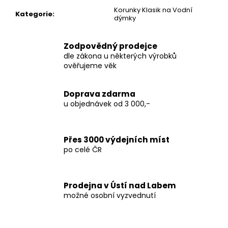
č
Korunky Klasik na Vodní
u
Kategorie
:
dýmky
j
e
m
Zodpovědný prodejce
e
dle zákona u některých výrobků
ověřujeme věk
TABÁK
Doprava zdarma
ELEMENT
WATER
u objednávek od 3 000,-
25G
-
PEER
(HRUŠKA)
Přes 3000 výdejních míst
po celé ČR
149
Kč
Prodejna v Ústí nad Labem
možné osobní vyzvednutí