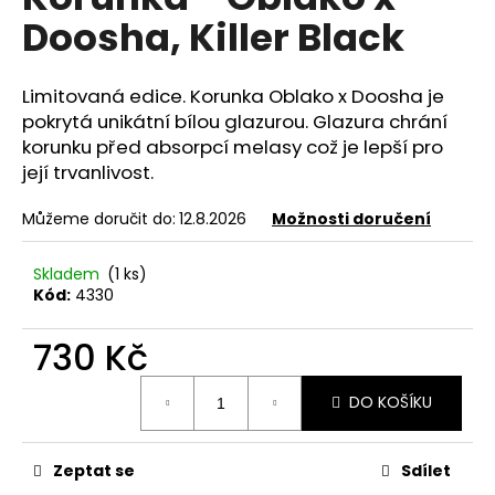
je
a
Doosha, Killer Black
0,0
z
j
5
í
hvězdiček.
Limitovaná edice. Korunka Oblako x Doosha je
t
pokrytá unikátní bílou glazurou.
Glazura chrání
?
korunku před absorpcí melasy což je lepší pro
její trvanlivost.
Můžeme doručit do:
12.8.2026
Možnosti doručení
HLEDAT
Skladem
(1 ks)
Kód:
4330
730 Kč
D
o
Měrná
p
DO KOŠÍKU
cena:
o
r
u
Zeptat se
Sdílet