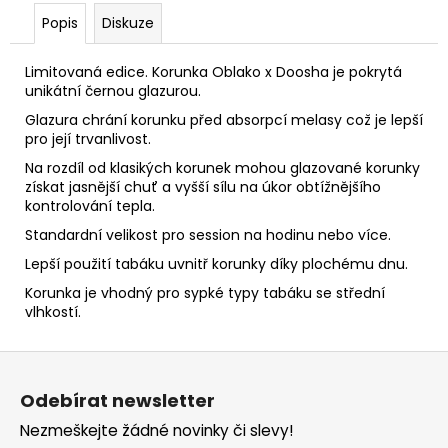
Popis
Diskuze
Limitovaná edice. Korunka Oblako x Doosha je pokrytá
unikátní černou glazurou.
Glazura chrání korunku před absorpcí melasy což je lepší
pro její trvanlivost.
Na rozdíl od klasikých korunek mohou glazované korunky
získat jasnější chuť a vyšší sílu na úkor obtížnějšího
kontrolování tepla.
Standardní velikost pro session na hodinu nebo více.
Lepší použití tabáku uvnitř korunky díky plochému dnu.
Korunka je vhodný pro sypké typy tabáku se střední
vlhkostí.
Z
á
Odebírat newsletter
p
Nezmeškejte žádné novinky či slevy!
a