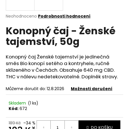
a
j
Průměrné
Neohodnoceno
Podrobnosti hodnocení
í
hodnocení
Konopný čaj - Ženské
produktu
t
je
?
tajemství, 50g
0,0
z
5
hvězdiček.
Konopný čaj Ženské tajemství je jedinečná
směs Bio konopí setého a kontryhele, ručně
HLEDAT
sklizeného v Čechách. Obsahuje 640 mg CBD.
THC v nálevu nedetekovatelné. Doplněk stravy.
Můžeme doručit do:
12.8.2026
Možnosti doručení
D
o
Skladem
(1 ks)
p
Kód:
672
o
r
u
189 Kč
–34 %
DO KOŠÍKU