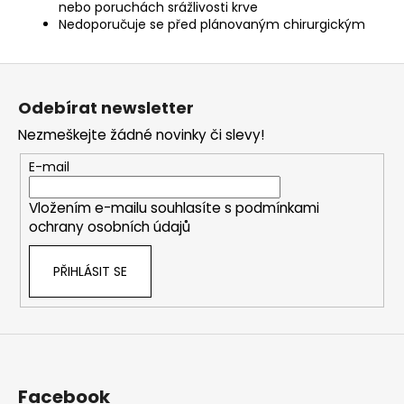
nebo poruchách srážlivosti krve
Nedoporučuje se před plánovaným chirurgickým
Z
á
Odebírat newsletter
p
Nezmeškejte žádné novinky či slevy!
a
t
E-mail
í
Vložením e-mailu souhlasíte s
podmínkami
ochrany osobních údajů
PŘIHLÁSIT SE
Facebook