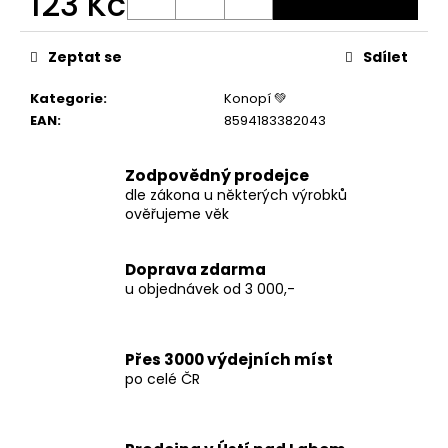
123 Kč
č
u
Měrná
j
cena:
Zeptat se
Sdílet
e
m
Kategorie
:
Konopí 💚
e
EAN
:
8594183382043
TERPEN
Zodpovědný prodejce
SHOTS
dle zákona u některých výrobků
ACAI
ověřujeme věk
1
ML
690
Doprava zdarma
Kč
u objednávek od 3 000,-
Přes 3000 výdejních míst
po celé ČR