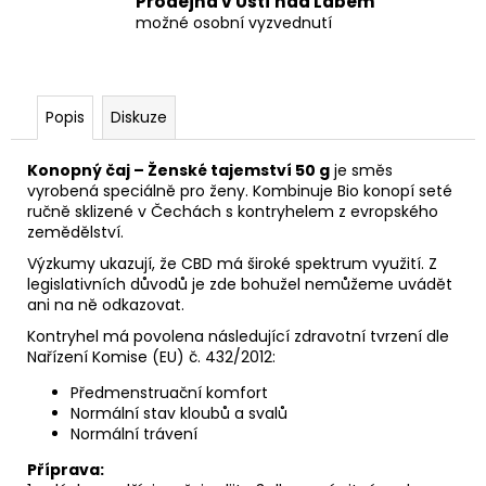
Prodejna v Ústí nad Labem
možné osobní vyzvednutí
Popis
Diskuze
Konopný čaj – Ženské tajemství 50 g
je směs
vyrobená speciálně pro ženy. Kombinuje Bio konopí seté
ručně sklizené v Čechách s kontryhelem z evropského
zemědělství.
Výzkumy ukazují, že CBD má široké spektrum využití. Z
legislativních důvodů je zde bohužel nemůžeme uvádět
ani na ně odkazovat.
Kontryhel má povolena následující zdravotní tvrzení dle
Nařízení Komise (EU) č. 432/2012:
Předmenstruační komfort
Normální stav kloubů a svalů
Normální trávení
Příprava: