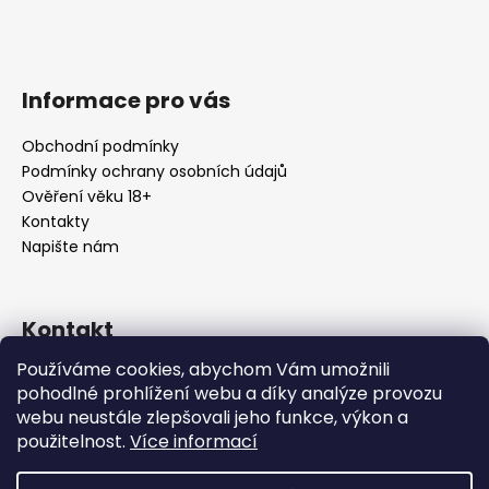
Informace pro vás
Obchodní podmínky
Podmínky ochrany osobních údajů
Ověření věku 18+
Kontakty
Napište nám
Kontakt
Používáme cookies, abychom Vám umožnili
info
@
urbansmoke.cz
pohodlné prohlížení webu a díky analýze provozu
+420602745932
webu neustále zlepšovali jeho funkce, výkon a
UrbanSmoke
použitelnost.
Více informací
urbansmoke_shop