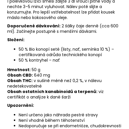
1 polévkovou lžíci směsi zalijte 3 dl vroucí pitné vody a
nechte 3–5 minut vyluhovat. Nálev poté slijte a
konzumujte. Pro lepší vstřebatelnost lze přidat kousek
másla nebo kokosového oleje.
Doporučené dávkování:
2 šálky čaje denně (cca 600
ml). Začínejte postupně s menšími dávkami.
Složení:
50 % Bio konopí seté (listy, nať, semínka 10 %) –
certifikovaná odrůda technického konopí
50 % kontryhel – nať
Hmotnost:
50 g
Obsah CBD:
640 mg
Obsah THC:
v sušině méně než 0,2 %, v nálevu
nedetekovatelné
Obsah ostatních kanabinoidů a terpenů:
viz
certifikát o analýze k dané šarži
Upozornění:
Není určeno jako náhrada pestré stravy
Není vhodné během těhotenství
Nedoporučuje se při endometrióze, chudokrevnosti