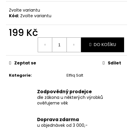
č
u
Zvolte variantu
j
Kód:
Zvolte variantu
e
m
199 Kč
e
Měrná
DO KOŠÍKU
cena:
TERPEN
SHOTS
ACAI
Zeptat se
Sdílet
1
ML
Kategorie
:
Elfliq Salt
690
Kč
Zodpovědný prodejce
dle zákona u některých výrobků
ověřujeme věk
Doprava zdarma
u objednávek od 3 000,-