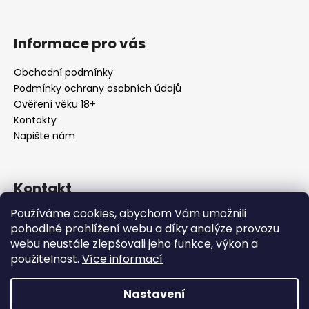
Informace pro vás
Obchodní podmínky
Podmínky ochrany osobních údajů
Ověření věku 18+
Kontakty
Napište nám
Kontakt
Používáme cookies, abychom Vám umožnili
info
@
urbansmoke.cz
pohodlné prohlížení webu a díky analýze provozu
+420602745932
webu neustále zlepšovali jeho funkce, výkon a
UrbanSmoke
použitelnost.
Více informací
urbansmoke_shop
Nastavení
Vytvořil Shoptet