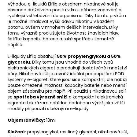
Výhodou e-liquidů Elfliq s obsahem nikotinové soli je
absence dráždivého pocitu v krku během vapování a
rychlejší vstřebávání do organismu. Díky těmto prvkům
je možné inhalovat vyšší dávku nikotinu v každém
potahu, ovšem v mnohem delších intervalech. Díky
tomu výrazně prodlužujete životnost žhavících hlav,
šetříte kapacitu baterie a také spotřebu samotné
náplně.
E-liquidy Elfliq obsahují
50% propylenglykolu a 50%
glycerolu
. Díky tomu jsou vhodné do všech typů
elektronických cigaret a produkují dostatečné množství
páry. Nikotinová sůl je rovněž ideální pro populární POD
systémy e-cigaret, které jsou sice kompaktní, ale nabízí
pouze omezené možnosti kapacity baterie nebo menší
objem zásobníku pro náplň. Při použití s nikotinovou solí
se
spotřeba výrazně sníží
a kompaktní elektronická
cigareta tak rázem nabídne obdobnou výdrž jako větší
modely při použití s běžnými e-liquidy.
Objem lahvičky:
10ml
Složení:
propylenglykol, rostlinný glycerol, nikotinová sůl,