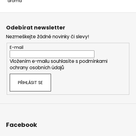
aroma
Z
á
Odebírat newsletter
p
Nezmeškejte žádné novinky či slevy!
a
t
E-mail
í
Vložením e-mailu souhlasíte s
podmínkami
ochrany osobních údajů
PŘIHLÁSIT SE
Facebook