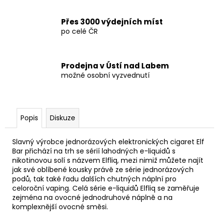
Přes 3000 výdejních míst
po celé ČR
Prodejna v Ústí nad Labem
možné osobní vyzvednutí
Popis
Diskuze
Slavný výrobce jednorázových elektronických cigaret Elf
Bar přichází na trh se sérií lahodných e-liquidů s
nikotinovou solí s názvem Elfliq, mezi nimiž můžete najít
jak své oblíbené kousky právě ze série jednorázových
podů, tak také řadu dalších chutných náplní pro
celoroční vaping. Celá série e-liquidů Elfliq se zaměřuje
zejména na ovocné jednodruhové náplně a na
komplexnější ovocné směsi.