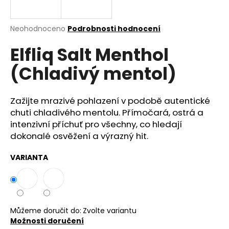
a
j
Průměrné
Neohodnoceno
Podrobnosti hodnocení
í
hodnocení
Elfliq Salt Menthol
produktu
t
je
?
(Chladivý mentol)
0,0
z
5
hvězdiček.
Zažijte mrazivé pohlazení v podobě autentické
chuti chladivého mentolu. Přímočará, ostrá a
HLEDAT
intenzivní příchuť pro všechny, co hledají
dokonalé osvěžení a výrazný hit.
VARIANTA
D
o
p
o
r
Můžeme doručit do:
Zvolte variantu
u
Možnosti doručení