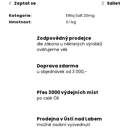
č
Zeptat se
Sdílet
u
j
Kategorie
:
Elfliq Salt 20mg
e
Hmotnost
:
0.1 kg
m
e
Zodpovědný prodejce
dle zákona u některých výrobků
ověřujeme věk
THC-
X
WHITE
WIDOW
Doprava zdarma
35%
u objednávek od 3 000,-
250
Kč
Přes 3000 výdejních míst
po celé ČR
Prodejna v Ústí nad Labem
možné osobní vyzvednutí