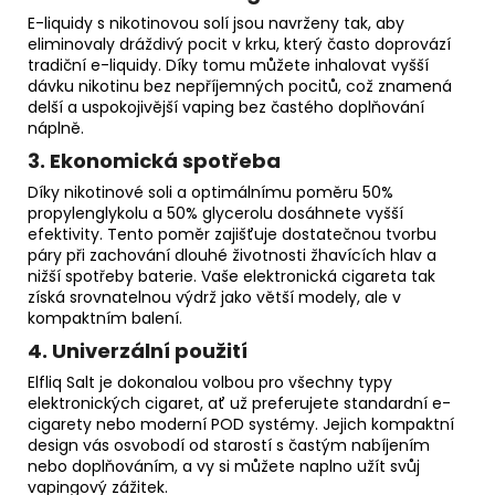
E-liquidy s nikotinovou solí jsou navrženy tak, aby
eliminovaly dráždivý pocit v krku, který často doprovází
tradiční e-liquidy. Díky tomu můžete inhalovat vyšší
dávku nikotinu bez nepříjemných pocitů, což znamená
delší a uspokojivější vaping bez častého doplňování
náplně.
3.
Ekonomická spotřeba
Díky nikotinové soli a optimálnímu poměru 50%
propylenglykolu a 50% glycerolu dosáhnete vyšší
efektivity. Tento poměr zajišťuje dostatečnou tvorbu
páry při zachování dlouhé životnosti žhavících hlav a
nižší spotřeby baterie. Vaše elektronická cigareta tak
získá srovnatelnou výdrž jako větší modely, ale v
kompaktním balení.
4.
Univerzální použití
Elfliq Salt je dokonalou volbou pro všechny typy
elektronických cigaret, ať už preferujete standardní e-
cigarety nebo moderní POD systémy. Jejich kompaktní
design vás osvobodí od starostí s častým nabíjením
nebo doplňováním, a vy si můžete naplno užít svůj
vapingový zážitek.