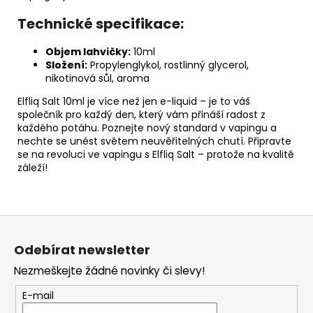
Technické specifikace:
Objem lahvičky:
10ml
Složení:
Propylenglykol, rostlinný glycerol,
nikotinová sůl, aroma
Elfliq Salt 10ml je více než jen e-liquid – je to váš
společník pro každý den, který vám přináší radost z
každého potáhu. Poznejte nový standard v vapingu a
nechte se unést světem neuvěřitelných chutí. Připravte
se na revoluci ve vapingu s Elfliq Salt – protože na kvalitě
záleží!
Z
á
Odebírat newsletter
p
Nezmeškejte žádné novinky či slevy!
a
t
E-mail