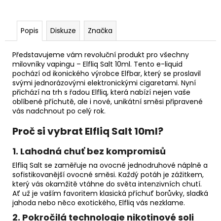
Popis
Diskuze
Značka
Představujeme vám revoluční produkt pro všechny
milovníky vapingu – Elfliq Salt 10ml. Tento e-liquid
pochází od ikonického výrobce Elfbar, který se proslavil
svými jednorázovými elektronickými cigaretami. Nyní
přichází na trh s řadou Elfliq, která nabízí nejen vaše
oblíbené příchutě, ale i nové, unikátní směsi připravené
vás nadchnout po celý rok.
Proč si vybrat Elfliq Salt 10ml?
1.
Lahodná chuť bez kompromisů
Elfliq Salt se zaměřuje na ovocné jednodruhové náplně a
sofistikovanější ovocné směsi. Každý potáh je zážitkem,
který vás okamžitě vtáhne do světa intenzivních chutí.
Ať už je vaším favoritem klasická příchuť borůvky, sladká
jahoda nebo něco exotického, Elfliq vás nezklame.
2.
Pokročilá technologie nikotinové soli