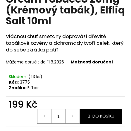
je
a
(Krémový tabák), Elfliq
0,0
z
j
Salt 10ml
5
í
hvězdiček.
t
Vláčnou chuť smetany doprovází dřevité
?
tabákové ozvěny a dohromady tvoří celek, který
do sebe zkrátka patří.
Můžeme doručit do:
11.8.2026
Možnosti doručení
HLEDAT
Skladem
(>3 ks)
Kód:
3775
Značka:
Elfbar
D
o
199 Kč
p
Měrná
o
DO KOŠÍKU
cena:
r
u