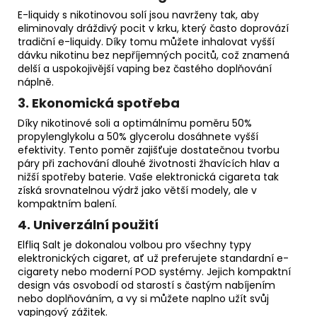
E-liquidy s nikotinovou solí jsou navrženy tak, aby
eliminovaly dráždivý pocit v krku, který často doprovází
tradiční e-liquidy. Díky tomu můžete inhalovat vyšší
dávku nikotinu bez nepříjemných pocitů, což znamená
delší a uspokojivější vaping bez častého doplňování
náplně.
3.
Ekonomická spotřeba
Díky nikotinové soli a optimálnímu poměru 50%
propylenglykolu a 50% glycerolu dosáhnete vyšší
efektivity. Tento poměr zajišťuje dostatečnou tvorbu
páry při zachování dlouhé životnosti žhavících hlav a
nižší spotřeby baterie. Vaše elektronická cigareta tak
získá srovnatelnou výdrž jako větší modely, ale v
kompaktním balení.
4.
Univerzální použití
Elfliq Salt je dokonalou volbou pro všechny typy
elektronických cigaret, ať už preferujete standardní e-
cigarety nebo moderní POD systémy. Jejich kompaktní
design vás osvobodí od starostí s častým nabíjením
nebo doplňováním, a vy si můžete naplno užít svůj
vapingový zážitek.