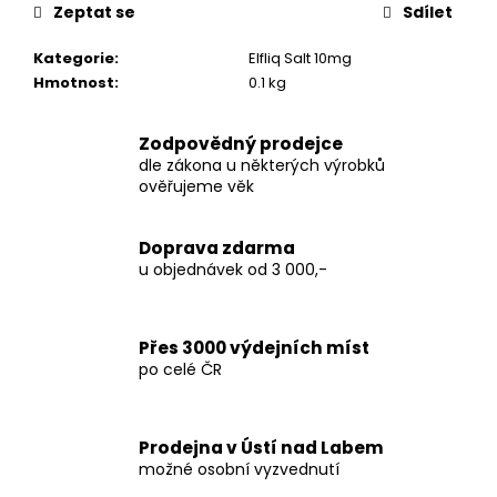
č
Zeptat se
Sdílet
u
j
Kategorie
:
Elfliq Salt 10mg
e
Hmotnost
:
0.1 kg
m
e
Zodpovědný prodejce
dle zákona u některých výrobků
ověřujeme věk
THC-
X
CALI
DREAM
Doprava zdarma
35%
u objednávek od 3 000,-
250
Kč
Přes 3000 výdejních míst
po celé ČR
Prodejna v Ústí nad Labem
možné osobní vyzvednutí