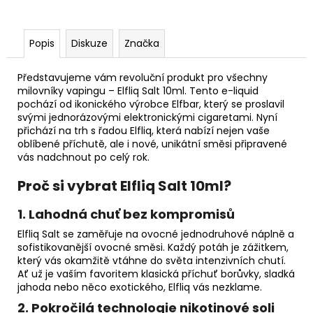
Popis
Diskuze
Značka
Představujeme vám revoluční produkt pro všechny
milovníky vapingu – Elfliq Salt 10ml. Tento e-liquid
pochází od ikonického výrobce Elfbar, který se proslavil
svými jednorázovými elektronickými cigaretami. Nyní
přichází na trh s řadou Elfliq, která nabízí nejen vaše
oblíbené příchutě, ale i nové, unikátní směsi připravené
vás nadchnout po celý rok.
Proč si vybrat Elfliq Salt 10ml?
1.
Lahodná chuť bez kompromisů
Elfliq Salt se zaměřuje na ovocné jednodruhové náplně a
sofistikovanější ovocné směsi. Každý potáh je zážitkem,
který vás okamžitě vtáhne do světa intenzivních chutí.
Ať už je vaším favoritem klasická příchuť borůvky, sladká
jahoda nebo něco exotického, Elfliq vás nezklame.
2.
Pokročilá technologie nikotinové soli