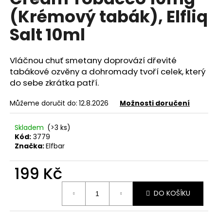
je
a
(Krémový tabák), Elfliq
0,0
z
j
Salt 10ml
5
í
hvězdiček.
t
Vláčnou chuť smetany doprovází dřevité
?
tabákové ozvěny a dohromady tvoří celek, který
do sebe zkrátka patří.
Můžeme doručit do:
12.8.2026
Možnosti doručení
HLEDAT
Skladem
(>3 ks)
Kód:
3779
Značka:
Elfbar
D
o
199 Kč
p
Měrná
o
DO KOŠÍKU
cena:
r
u