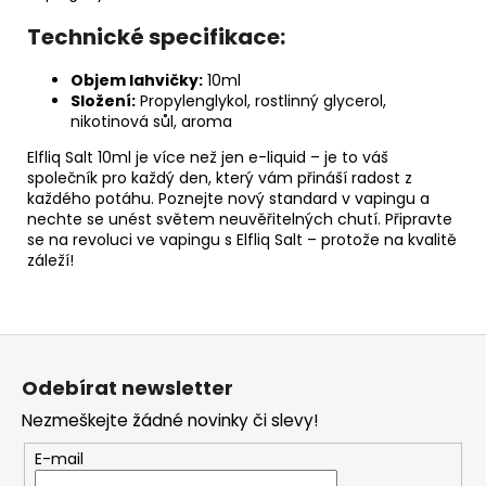
Technické specifikace:
Objem lahvičky:
10ml
Složení:
Propylenglykol, rostlinný glycerol,
nikotinová sůl, aroma
Elfliq Salt 10ml je více než jen e-liquid – je to váš
společník pro každý den, který vám přináší radost z
každého potáhu. Poznejte nový standard v vapingu a
nechte se unést světem neuvěřitelných chutí. Připravte
se na revoluci ve vapingu s Elfliq Salt – protože na kvalitě
záleží!
Z
á
Odebírat newsletter
p
Nezmeškejte žádné novinky či slevy!
a
t
E-mail