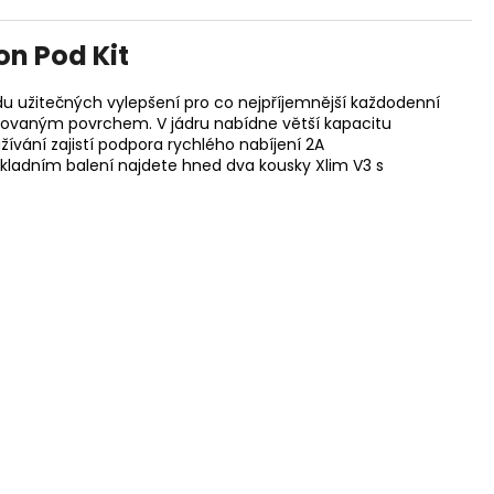
on Pod Kit
du užitečných vylepšení pro co nejpříjemnější každodenní
vírovaným povrchem. V jádru nabídne větší kapacitu
ání zajistí podpora rychlého nabíjení 2A
základním balení najdete hned dva kousky Xlim V3 s