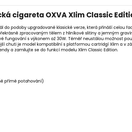
cká cigareta OXVA Xlim Classic Editi
l do podoby upgradované klasické verze, která přináší celou řa
 s překrásně zpracovaným tělem z hliníkové slitiny a jemným gra
vé fungování s výkonem až 30W. Téměř neustálou možnost použív
jší chuti je model kompatibilní s platformou cartridgí Xlim a v 
endy a zamilujte se do funkcí modelu Xlim Classic Edition.
ené přímé potahování)