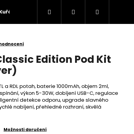
Hledat
Přihlášení
Nákupní
Kuřácké potřeby
Žvýkací tabák
Bylinky
košík
 hodnocení
assic Edition Pod Kit
ver)
TL a RDL potah, baterie 1000mAh, objem 2ml,
pínání, výkon 5-30W, dobíjení USB-C, regulace
nteligentní detekce odporu, upgrade slavného
ychlé nabíjení, přehledné rozhraní, skvělá
Následující
Možnosti doručení