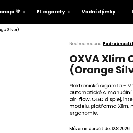
onopí 💚
El. cigarety
Vodní dýmky
nge Silver)
Co potřebujete najít?
Průměrné
Neohodnoceno
Podrobnosti
hodnocení
OXVA Xlim Cl
produktu
HLEDAT
je
(Orange Sil
0,0
z
5
Doporučujeme
hvězdiček.
Elektronická cigareta - M
automatické a manuální s
air-flow, OLED displej, i
modelu, platforma Xlim, r
ergonomie.
Můžeme doručit do:
12.8.2026