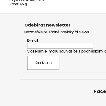
Váha: 45 g
Z
á
Odebírat newsletter
p
Nezmeškejte žádné novinky či slevy!
a
t
E-mail
í
Vložením e-mailu souhlasíte s
podmínkami o
PŘIHLÁSIT SE
Fac