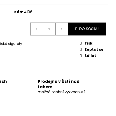
UM 30%
Kód:
4106
č
DO KOŠÍKU
Tisk
nické cigarety
Zeptat se
Sdílet
ních
Prodejna v Ústí nad
Labem
možné osobní vyzvednutí