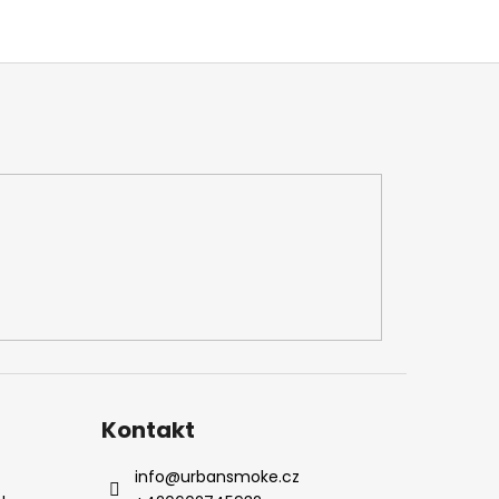
Kontakt
info
@
urbansmoke.cz