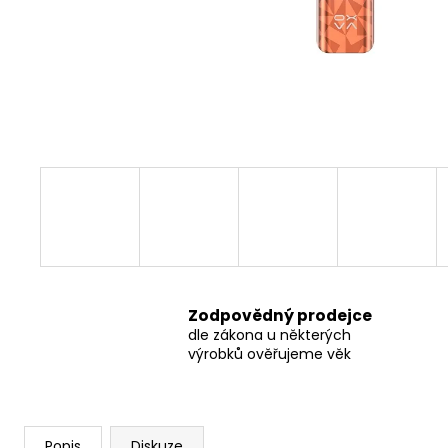
THC-X DRŤ TRIM 30%, 1G
100 Kč
Původně:
150 Kč
Zodpovědný prodejce
dle zákona u některých
výrobků ověřujeme věk
Popis
Diskuze