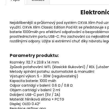
Elektroni
Nejoblíbenější a průlomový pod systém OXVA Xlim Pod uzrá
využití. OXVA Xlim Classic Edition Pod Kit se představuje
baterie 1000mAh pro efektivní odpařování a bezproblémo
prostřednictvím portu USB-C. Pro zachování co nejkvalitně
rozdílnými odpory. Užijte si extrémní chuť díky návratu leg
Parametry produktu:
Rozměry: 112.7 x 23.8 x 14 mm
Způsob potahování: MTL (klasické šlukování) / RDL (utaž
Metody spínání potahu: automatické & manuální
Výstupní výkon: 5 - 30W (regulovatelný)
Kapacita baterie: 1000 mAh
Odpor cartridgí v balení: 0.6 Ω / 0.8 Ω
Objem cartridgí v balení: 2 ml
Dobíjení: USB-C port (5V / 2A)
Materiál: hliníková slitina + PCTG
Displej: OLED 0.42″
Regulace airflow: ano