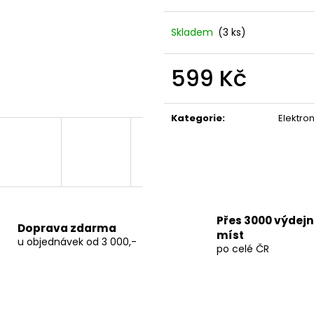
TERPEN SHOTS ACAI 1 ML
THC-X PLUTONI
690 Kč
150 Kč
Skladem
(3 ks)
Původně:
250 K
599 Kč
Měrná
cena:
Kategorie
:
Elektro
Přes 3000 výdej
Doprava zdarma
míst
u objednávek od 3 000,-
po celé ČR