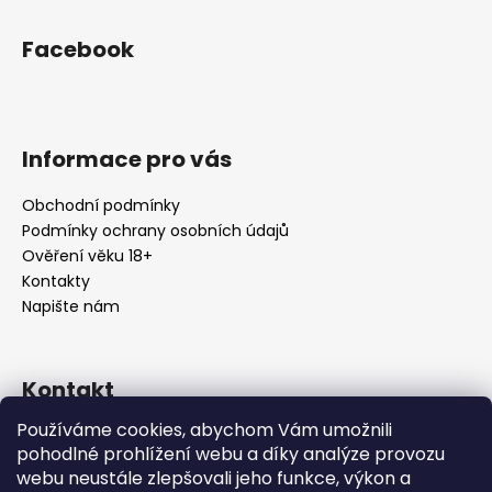
Facebook
Informace pro vás
Obchodní podmínky
Podmínky ochrany osobních údajů
Ověření věku 18+
Kontakty
Napište nám
Kontakt
Používáme cookies, abychom Vám umožnili
info
@
urbansmoke.cz
pohodlné prohlížení webu a díky analýze provozu
+420602745932
webu neustále zlepšovali jeho funkce, výkon a
UrbanSmoke