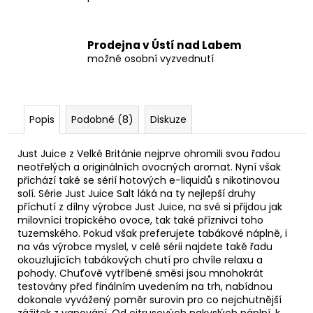
Prodejna v Ústí nad Labem
možné osobní vyzvednutí
Popis
Podobné (8)
Diskuze
Just Juice z Velké Británie nejprve ohromili svou řadou
neotřelých a originálních ovocných aromat. Nyní však
přichází také se sérií hotových e-liquidů s nikotinovou
solí. Série Just Juice Salt láká na ty nejlepší druhy
příchutí z dílny výrobce Just Juice, na své si přijdou jak
milovníci tropického ovoce, tak také příznivci toho
tuzemského. Pokud však preferujete tabákové náplně, i
na vás výrobce myslel, v celé sérii najdete také řadu
okouzlujících tabákových chutí pro chvíle relaxu a
pohody. Chuťově vytříbené směsi jsou mnohokrát
testovány před finálním uvedením na trh, nabídnou
dokonale vyvážený poměr surovin pro co nejchutnější
zážitek z vapování. Od citrusových nakyslých náplní, k