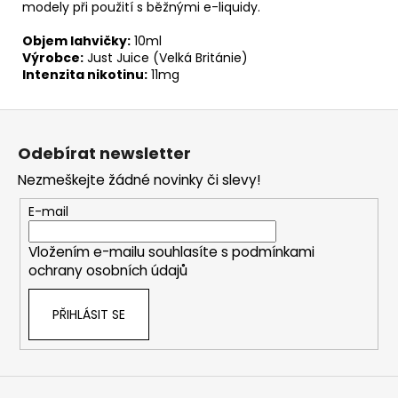
modely při použití s běžnými e-liquidy.
Objem lahvičky:
10ml
Výrobce:
Just Juice (Velká Británie)
Intenzita nikotinu:
11mg
Z
á
Odebírat newsletter
p
Nezmeškejte žádné novinky či slevy!
a
t
E-mail
í
Vložením e-mailu souhlasíte s
podmínkami
ochrany osobních údajů
PŘIHLÁSIT SE