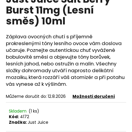
je
a
Burst 11mg (Lesní
0,0
z
j
směs) 10ml
5
í
hvězdiček.
t
Záplava ovocných chutí s příjemně
?
prokreslenými tóny lesního ovoce vám doslova
učaruje. Poznejte autentickou chuť vyvážené
bobulovité směsi a objevujte tóny borůvek,
lesních jahod, nebo ostružin a malin. Všechny
HLEDAT
složky dohromady utváří naprosto delikátní
mozaiku, která rozzáří váš atomizér a při potahu
vás vynese až k výšinám.
D
Můžeme doručit do:
12.8.2026
Možnosti doručení
o
p
Skladem
(1 ks)
o
Kód:
4172
r
Značka:
Just Juice
u