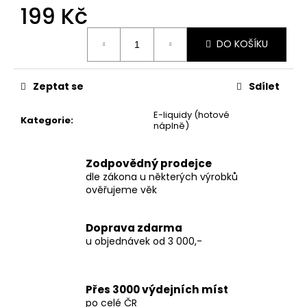
č
199 Kč
u
j
Měrná
DO KOŠÍKU
e
cena:
m
e
Zeptat se
Sdílet
E-liquidy (hotové
THC-
Kategorie
:
náplně)
X
PINEAPPLE
EXPRESS
Zodpovědný prodejce
30%
dle zákona u některých výrobků
200
ověřujeme věk
Kč
Doprava zdarma
u objednávek od 3 000,-
Přes 3000 výdejních míst
po celé ČR