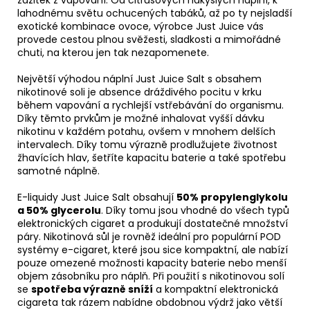
lahodnému světu ochucených tabáků, až po ty nejsladší
exotické kombinace ovoce, výrobce Just Juice vás
provede cestou plnou svěžesti, sladkosti a mimořádné
chuti, na kterou jen tak nezapomenete.
Největší výhodou náplní Just Juice Salt s obsahem
nikotinové soli je absence dráždivého pocitu v krku
během vapování a rychlejší vstřebávání do organismu.
Díky těmto prvkům je možné inhalovat vyšší dávku
nikotinu v každém potahu, ovšem v mnohem delších
intervalech. Díky tomu výrazně prodlužujete životnost
žhavících hlav, šetříte kapacitu baterie a také spotřebu
samotné náplně.
E-liquidy Just Juice Salt obsahují
50% propylenglykolu
a 50% glycerolu
. Díky tomu jsou vhodné do všech typů
elektronických cigaret a produkují dostatečné množství
páry. Nikotinová sůl je rovněž ideální pro populární POD
systémy e-cigaret, které jsou sice kompaktní, ale nabízí
pouze omezené možnosti kapacity baterie nebo menší
objem zásobníku pro náplň. Při použití s nikotinovou solí
se
spotřeba výrazně sníží
a kompaktní elektronická
cigareta tak rázem nabídne obdobnou výdrž jako větší