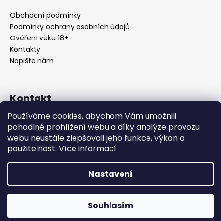
Obchodní podmínky
Podmínky ochrany osobních údajů
Ověření věku 18+
Kontakty
Napište nám
Kontakt
Používáme cookies, abychom Vám umožnili
info
@
urbansmoke.cz
pohodlné prohlížení webu a díky analýze provozu
+420602745932
webu neustále zlepšovali jeho funkce, výkon a
UrbanSmoke
použitelnost.
Více informací
urbansmoke_shop
Nastavení
Vytvořil Shoptet
Copyright 2026
UrbanSmoke
. Všechna práva vyhrazena.
Souhlasím