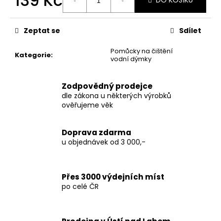
139 Kč
č
DO KOŠÍKU
u
Měrná
j
cena:
Zeptat se
Sdílet
e
m
Pomůcky na čištění
e
Kategorie
:
vodní dýmky
TERPEN
Zodpovědný prodejce
SHOTS
dle zákona u některých výrobků
ACAI
ověřujeme věk
1
ML
690
Doprava zdarma
Kč
u objednávek od 3 000,-
Přes 3000 výdejních míst
po celé ČR