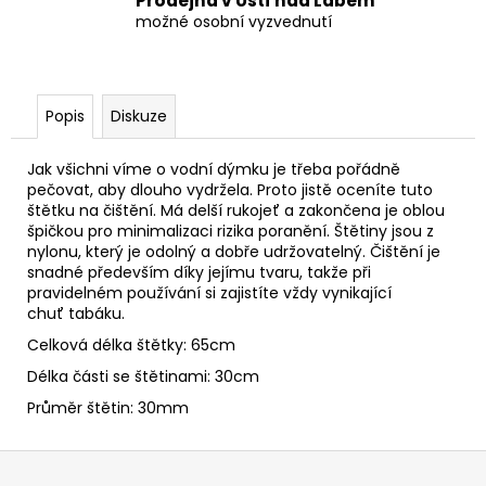
Prodejna v Ústí nad Labem
možné osobní vyzvednutí
Popis
Diskuze
Jak všichni víme o vodní dýmku je třeba pořádně
pečovat, aby dlouho vydržela. Proto jistě oceníte tuto
štětku na čištění. Má delší rukojeť a zakončena je oblou
špičkou pro minimalizaci rizika poranění. Štětiny jsou z
nylonu, který je odolný a dobře udržovatelný. Čištění je
snadné především díky jejímu tvaru, takže při
pravidelném používání si zajistíte vždy vynikající
chuť
tabáku
.
Celková délka štětky: 65cm
Délka části se štětinami: 30cm
Průměr štětin: 30mm
Z