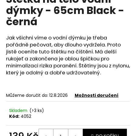
je
a
dýmky - 65cm Black -
0,0
z
j
černá
5
í
hvězdiček.
t
Jak všichni víme o vodní dýmku je třeba
?
pořádně pečovat, aby dlouho vydržela. Proto
jistě oceníte tuto štětku na čištění. Má delší
rukojeť a zakončena je oblou špičkou pro
minimalizaci rizika poranění. Štětiny jsou z nylonu,
HLEDAT
který je odolný a dobře udržovatelný.
Můžeme doručit do:
12.8.2026
Možnosti doručení
D
o
p
Skladem
(>3 ks)
o
Kód:
4052
r
u