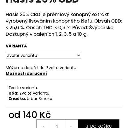
je
a
0,0
z
j
Hašiš 25% CBD je prémiový konopný extrakt
5
vyrobený lisováním konopného kiefu. Obsah CBD:
í
hvězdiček.
< 25,6 %. Obsah THC: < 0,3 %. Původ: Švýcarsko.
t
Dostupný v baleních 1, 2, 3, 5 a 10 g.
?
VARIANTA
HLEDAT
Můžeme doručit do:
Zvolte variantu
Možnosti doručení
Zvolte variantu
D
Kód:
Zvolte variantu
o
Značka:
UrbanSmoke
p
o
od
140 Kč
r
u
Měrná
DO KOŠÍKU
cena: