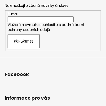
p
Nezmeškejte žádné novinky či slevy!
a
t
E-mail
í
Vložením e-mailu souhlasíte s
podmínkami
ochrany osobních údajů
PŘIHLÁSIT SE
Facebook
Informace pro vás