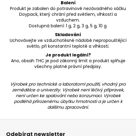
Balení
Produkt je zabalen do potravinově nezávadného sáčku
Doypack, který chrání před světlem, vlhkostí a
vzduchem.
Dostupná balení: 1 g, 2 g, 3 g, 5 g, 10 g.
Skladování
Uchovávejte ve vzduchotěsné nádobě nepropouštějící
světlo, při konstantní teplotě a vlhkosti.
Je produkt legální?
Ano, obsah THC je pod zákonný limit a produkt splňuje
všechny platné právní předpisy.
Výrobek pro technické a laboratorní použití, vhodný pro
zemědělce a univerzity. Výrobek není léčivý přípravek,
není určen ke spalování nebo konzumaci. Výrobek
podléhá přirozenému úbytku hmotnosti a je určen k
dalšímu zpracování.
Z
á
Odebírat newsletter