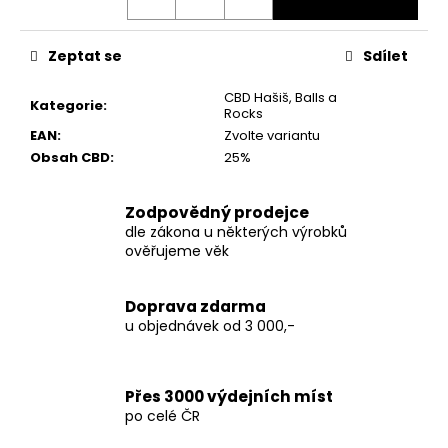
č
u
j
Zeptat se
Sdílet
e
m
CBD Hašiš, Balls a
Kategorie
:
e
Rocks
EAN
:
Zvolte variantu
Obsah CBD
:
25%
THC-
X
PLUTONIUM
Zodpovědný prodejce
30%
dle zákona u některých výrobků
150
ověřujeme věk
Kč
Původně:
250
Doprava zdarma
Kč
u objednávek od 3 000,-
Přes 3000 výdejních míst
po celé ČR