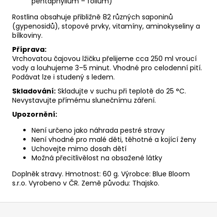
pentaphyllum – folium)
Rostlina obsahuje přibližně 82 různých saponinů
(gypenosidů), stopové prvky, vitamíny, aminokyseliny a
bílkoviny.
Příprava:
Vrchovatou čajovou lžičku přelijeme cca 250 ml vroucí
vody a louhujeme 3–5 minut. Vhodné pro celodenní pití.
Podávat lze i studený s ledem.
Skladování:
Skladujte v suchu při teplotě do 25 °C.
Nevystavujte přímému slunečnímu záření.
Upozornění:
Není určeno jako náhrada pestré stravy
Není vhodné pro malé děti, těhotné a kojící ženy
Uchovejte mimo dosah dětí
Možná přecitlivělost na obsažené látky
Doplněk stravy. Hmotnost: 60 g. Výrobce: Blue Bloom
s.r.o. Vyrobeno v ČR. Země původu: Thajsko.
Z