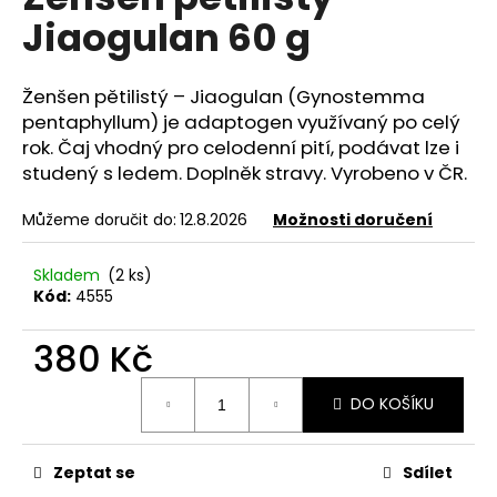
je
a
Jiaogulan 60 g
0,0
z
j
5
í
hvězdiček.
Ženšen pětilistý – Jiaogulan (Gynostemma
t
pentaphyllum) je adaptogen využívaný po celý
?
rok. Čaj vhodný pro celodenní pití, podávat lze i
studený s ledem. Doplněk stravy. Vyrobeno v ČR.
Můžeme doručit do:
12.8.2026
Možnosti doručení
HLEDAT
Skladem
(2 ks)
Kód:
4555
380 Kč
D
o
Měrná
p
DO KOŠÍKU
cena:
o
r
u
Zeptat se
Sdílet