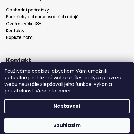
Obchodní podmínky
Podmínky ochrany osobních údajů
Ověření věku 18+
Kontakty
Napište nám
Kontakt
Používáme cookies, abychom Vám umožnili
info
@
urbansmoke.cz
pohodlné prohlížení webu a díky analýze provozu
+420602745932
webu neustále zlepšovali jeho funkce, výkon a
UrbanSmoke
použitelnost.
Více informací
urbansmoke_shop
Nastavení
Vytvořil Shoptet
Copyright 2026
UrbanSmoke
. Všechna práva vyhrazena.
Souhlasím