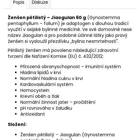
Popis
Diskuze
Ženšen pětilistý – Jiaogulan 60 g
(Gynostemma
pentaphyllum – folium) je adaptogen s dlouhou tradicí
využití v asijské bylinné medicíně. Ve své domovině nese
název Jiaogulan a pro podobné účinné látky jako pravý
ženšen si vysloužil přezdívku „bylina nesmrtelnosti".
Pětilistý ženšen má povolena následující zdravotní
tvrzení dle Nařízení Komise (EU) č. 432/2012:
Přirozená obranyschopnost – imunitní systém
Hladina lipidů v krvi
Normální hladina cukru v krvi
Kardiovaskulární systém
Homocystein
Krevní oběh a tlak
Normální činnost jater – pročištění
pH rovnováha v žaludku
Antioxidant
Složení:
Ženšen pětilistý – Jiaogulan (Gynostemma