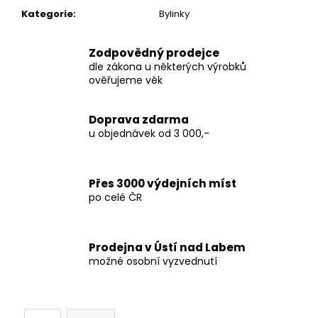
č
Kategorie
:
Bylinky
u
j
e
Zodpovědný prodejce
m
dle zákona u některých výrobků
e
ověřujeme věk
Doprava zdarma
THC-
X
u objednávek od 3 000,-
CALI
DREAM
35%
Přes 3000 výdejních míst
250
po celé ČR
Kč
Prodejna v Ústí nad Labem
možné osobní vyzvednutí