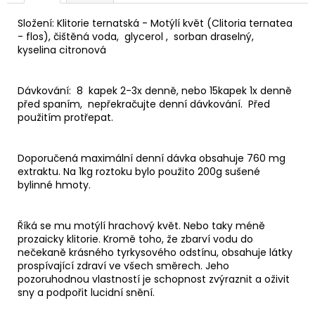
Složení: Klitorie ternatská - Motýlí květ (Clitoria ternatea
- flos), čištěná voda, glycerol , sorban draselný,
kyselina citronová
Dávkování: 8 kapek 2-3x denně, nebo 15kapek 1x denně
před spaním, nepřekračujte denní dávkování. Před
použitím protřepat.
Doporučená maximální denní dávka obsahuje 760 mg
extraktu. Na 1kg roztoku bylo použito 200g sušené
bylinné hmoty.
Říká se mu motýlí hrachový květ. Nebo taky méně
prozaicky klitorie. Kromě toho, že zbarví vodu do
nečekaně krásného tyrkysového odstínu, obsahuje látky
prospívající zdraví ve všech směrech. Jeho
pozoruhodnou vlastností je schopnost zvýraznit a oživit
sny a podpořit lucidní snění.