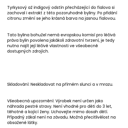
Tyrkysový až indigový odstín přecházející do fialova si
zachoval i extrakt z této pozoruhodné byliny. Po přidání
citronu změní se jeho krásná barva na jasnou fialovou.
Tato bylina bohužel nemá evropskou komisí pro léčivá
práva bylin povolena jakákoli zdravotní tvrzení, je tedy
nutno najít její léčivé vlastnosti ve všeobecně
dostupných zdrojích.
Skladování: Neskladovat na přímém slunci a v mrazu.
Všeobecná upozornění: Výrobek není určen jako
náhrada pestré stravy. Není vhodné pro děti do 3 let,
těhotné a kojící ženy. Uchovejte mimo dosah dětí.
Případný zákal není na závadu. Možná přecitlivělost na
obsažené látky.