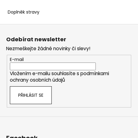
Doplněk stravy
Z
á
Odebírat newsletter
p
Nezmeškejte žádné novinky či slevy!
a
t
E-mail
í
Vložením e-mailu souhlasíte s
podmínkami
ochrany osobních údajů
PŘIHLÁSIT SE