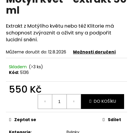
je
a
ml
0,0
z
j
5
í
hvězdiček.
Extrakt z Motýlího květu nebo též Klitorie má
t
schopnost zvýraznit a oživit sny a podpořit
?
lucidní snění.
Můžeme doručit do:
12.8.2026
Možnosti doručení
Skladem
(>3 ks)
HLEDAT
Kód:
5136
550 Kč
D
Měrná
o
DO KOŠÍKU
cena:
p
o
Zeptat se
Sdílet
r
u
Kategorie
:
Bylinky