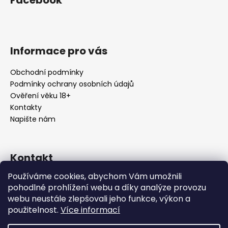
Facebook
Informace pro vás
Obchodní podmínky
Podmínky ochrany osobních údajů
Ověření věku 18+
Kontakty
Napište nám
Kontakt
Používáme cookies, abychom Vám umožnili
info
@
urbansmoke.cz
pohodlné prohlížení webu a díky analýze provozu
+420602745932
webu neustále zlepšovali jeho funkce, výkon a
UrbanSmoke
použitelnost.
Více informací
urbansmoke_shop