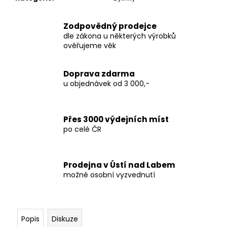
č
u
j
Zodpovědný prodejce
e
dle zákona u některých výrobků
m
ověřujeme věk
e
Doprava zdarma
u objednávek od 3 000,-
PAPÍRKY
S
FILTREM
-
Přes 3000 výdejních míst
RAW
CONNOISSEUR,
po celé ČR
32KS
49
Kč
Prodejna v Ústí nad Labem
možné osobní vyzvednutí
Popis
Diskuze