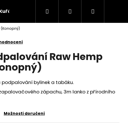
Hledat
Přihlášení
Nákupní
Kuřácké potřeby
Žvýkací tabák
Bylinky
 (Konopný)
košík
 hodnocení
odpalování Raw Hemp
Konopný)
a podpalování bylinek a tabáku.
zapalovačového zápachu, 3m lanko z přírodního
Následující
Možnosti doručení