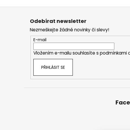
Z
á
Odebírat newsletter
p
Nezmeškejte žádné novinky či slevy!
a
t
E-mail
í
Vložením e-mailu souhlasíte s
podmínkami o
PŘIHLÁSIT SE
Fac