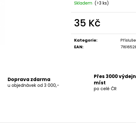
TERPEN SHOTS ACAI 1 ML
THC-X PLUTONI
Skladem
(>3 ks)
690 Kč
150 Kč
Původně:
250 K
35 Kč
Měrná
cena:
Kategorie
:
Přísluš
EAN
:
7161652
Přes 3000 výdej
Doprava zdarma
míst
u objednávek od 3 000,-
po celé ČR