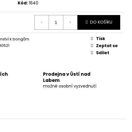
UM 30%
Kód:
1640
č
DO KOŠÍKU
Tisk
enství k bongům
80521
Zeptat se
Sdílet
ních
Prodejna v Ústí nad
Labem
možné osobní vyzvednutí