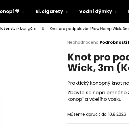
onopí 💚
El. cigarety
Vodní dýmky
slušenství k bongům
Knot pro podpalování Raw Hemp Wick, 3m
Co potřebujete najít?
Průměrné
Neohodnoceno
Podrobnosti
hodnocení
Knot pro p
produktu
HLEDAT
je
Wick, 3m (
0,0
z
5
Doporučujeme
hvězdiček.
Praktický konopný knot n
Zbavte se nepříjemného 
konopí a včelího vosku.
Můžeme doručit do:
10.8.2026