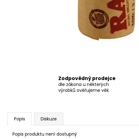
THC-X DRŤ TRIM 30%, 1G
100 Kč
Původně:
150 Kč
Zodpovědný prodejce
dle zákona u některých
výrobků ověřujeme věk
Popis
Diskuze
Popis produktu není dostupný