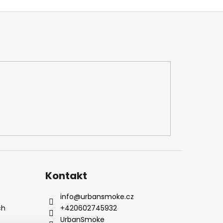
Kontakt
info
@
urbansmoke.cz
ch
+420602745932
UrbanSmoke