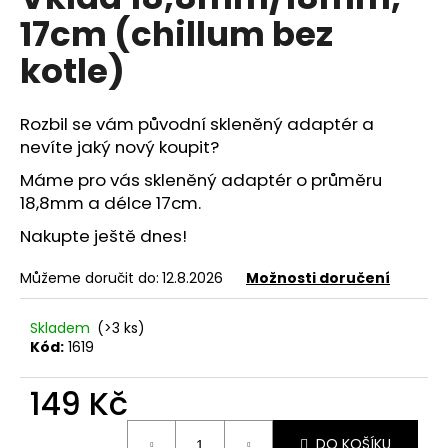
je
a
17cm (chillum bez
0,0
z
j
kotle)
5
í
hvězdiček.
t
Rozbil se vám původní skleněný adaptér a
?
nevíte jaký nový koupit?
Máme pro vás skleněný adaptér o průměru
18,8mm a délce 17cm.
HLEDAT
Nakupte ještě dnes!
Můžeme doručit do:
12.8.2026
Možnosti doručení
D
Skladem
(>3 ks)
o
Kód:
1619
p
o
149 Kč
r
u
Měrná
DO KOŠÍKU
cena: