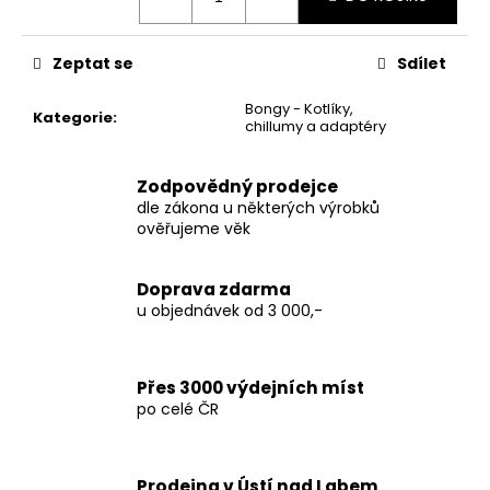
č
u
j
Zeptat se
Sdílet
e
m
Bongy - Kotlíky,
Kategorie
:
e
chillumy a adaptéry
Zodpovědný prodejce
TABÁK
ELEMENT
dle zákona u některých výrobků
WATER
ověřujeme věk
25G
-
PEER
Doprava zdarma
(HRUŠKA)
u objednávek od 3 000,-
149
Kč
Přes 3000 výdejních míst
po celé ČR
Prodejna v Ústí nad Labem