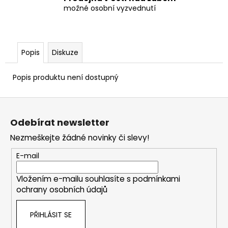
možné osobní vyzvednutí
Popis
Diskuze
Popis produktu není dostupný
Z
á
Odebírat newsletter
p
Nezmeškejte žádné novinky či slevy!
a
t
E-mail
í
Vložením e-mailu souhlasíte s
podmínkami
ochrany osobních údajů
PŘIHLÁSIT SE