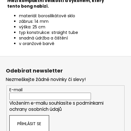
mezi kompaktní velikostí a výkonem, který
tento bong nabízí.
materiál: borosilikátové sklo
zábrus: 14 mm
výška: 25 cm
typ konstrukce: straight tube
snadná údržba a čištění
v oranžové barvě
Z
á
Odebírat newsletter
p
Nezmeškejte žádné novinky či slevy!
a
t
E-mail
í
Vložením e-mailu souhlasíte s
podmínkami
ochrany osobních údajů
PŘIHLÁSIT SE