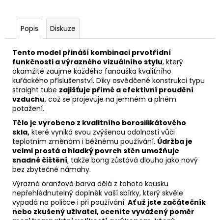
Popis
Diskuze
Tento model přináší kombinaci prvotřídní
funkčnosti a výrazného vizuálního stylu
, který
okamžitě zaujme každého fanouška kvalitního
kuřáckého příslušenství. Díky osvědčené konstrukci typu
straight tube
zajišťuje přímé a efektivní proudění
vzduchu
, což se projevuje na jemném a plném
potažení.
Tělo je vyrobeno z kvalitního borosilikátového
skla,
které vyniká svou zvýšenou odolností vůči
teplotním změnám i běžnému používání.
Údržba je
velmi prostá a hladký povrch stěn umožňuje
snadné čištění
, takže bong zůstává dlouho jako nový
bez zbytečné námahy.
Výrazná oranžová barva dělá z tohoto kousku
nepřehlédnutelný doplněk vaší sbírky, který skvěle
vypadá na poličce i při používání.
Ať už jste začátečník
nebo zkušený uživatel, oceníte vyvážený poměr