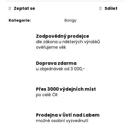
č
u
Zeptat se
Sdílet
j
e
Kategorie
:
Bongy
m
e
Zodpovědný prodejce
dle zákona u některých výrobků
ověřujeme věk
THC-
X
WHITE
Doprava zdarma
WIDOW
35%
u objednávek od 3 000,-
250
Kč
Přes 3000 výdejních míst
po celé ČR
Prodejna v Ústí nad Labem
možné osobní vyzvednutí