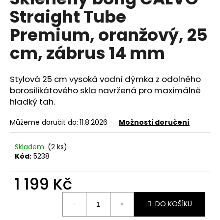
je
a
Straight Tube
0,0
z
j
Premium, oranžový, 25
5
í
hvězdiček.
cm, zábrus 14 mm
t
?
Stylová 25 cm vysoká vodní dýmka z odolného
borosilikátového skla navržená pro maximálně
hladký tah.
HLEDAT
Můžeme doručit do:
11.8.2026
Možnosti doručení
Skladem
(2 ks)
D
Kód:
5238
o
p
1 199 Kč
o
Měrná
r
DO KOŠÍKU
cena:
u